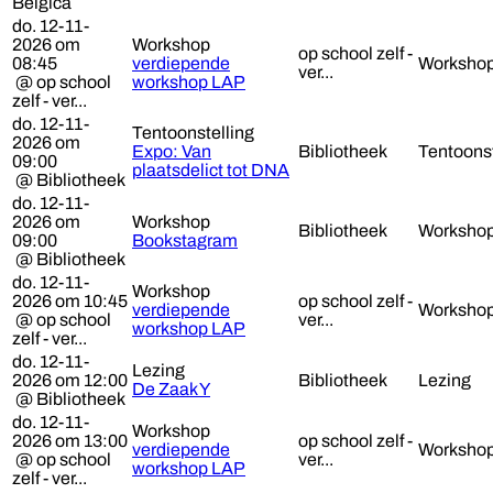
Belgica
do. 12-11-
2026 om
Workshop
op school zelf -
08:45
verdiepende
Worksho
ver...
@ op school
workshop LAP
zelf - ver...
do. 12-11-
Tentoonstelling
2026 om
Expo: Van
Bibliotheek
Tentoonst
09:00
plaatsdelict tot DNA
@ Bibliotheek
do. 12-11-
2026 om
Workshop
Bibliotheek
Worksho
09:00
Bookstagram
@ Bibliotheek
do. 12-11-
Workshop
2026 om 10:45
op school zelf -
verdiepende
Worksho
@ op school
ver...
workshop LAP
zelf - ver...
do. 12-11-
Lezing
2026 om 12:00
Bibliotheek
Lezing
De Zaak Y
@ Bibliotheek
do. 12-11-
Workshop
2026 om 13:00
op school zelf -
verdiepende
Worksho
@ op school
ver...
workshop LAP
zelf - ver...