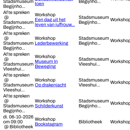
Stadsmuseum
Begijnho...
toen
Begijnho...
Af te spreken
Workshop
@
Stadsmuseum
Een dag uit het
Worksho
Stadsmuseum
Begijnho...
leven van juffrouw...
Begijnho...
Af te spreken
@
Workshop
Stadsmuseum
Worksho
Stadsmuseum
Lederbewerking
Begijnho...
Begijnho...
Af te spreken
Workshop
@
Stadsmuseum
Museum In
Worksho
Stadsmuseum
Vleeshui...
Beweging
Vleeshui...
Af te spreken
@
Workshop
Stadsmuseum
Worksho
Stadsmuseum
Op drakenjacht
Vleeshui...
Vleeshui...
Af te spreken
@
Workshop
Stadsmuseum
Worksho
Stadsmuseum
Schilderkunst
Begijnho...
Begijnho...
di. 06-10-2026
Workshop
om 09:00
Bibliotheek
Worksho
Bookstagram
@ Bibliotheek