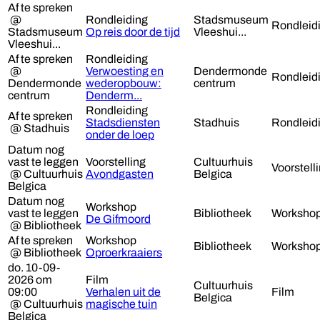
Af te spreken
@
Rondleiding
Stadsmuseum
Rondleid
Stadsmuseum
Op reis door de tijd
Vleeshui...
Vleeshui...
Af te spreken
Rondleiding
@
Verwoesting en
Dendermonde
Rondleid
Dendermonde
wederopbouw:
centrum
centrum
Denderm...
Rondleiding
Af te spreken
Stadsdiensten
Stadhuis
Rondleid
@ Stadhuis
onder de loep
Datum nog
vast te leggen
Voorstelling
Cultuurhuis
Voorstell
@ Cultuurhuis
Avondgasten
Belgica
Belgica
Datum nog
Workshop
vast te leggen
Bibliotheek
Worksho
De Gifmoord
@ Bibliotheek
Af te spreken
Workshop
Bibliotheek
Worksho
@ Bibliotheek
Oproerkraaiers
do. 10-09-
2026 om
Film
Cultuurhuis
09:00
Verhalen uit de
Film
Belgica
@ Cultuurhuis
magische tuin
Belgica