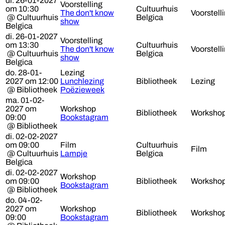
di. 26-01-2027
Voorstelling
om 10:30
Cultuurhuis
The don't know
Voorstell
@ Cultuurhuis
Belgica
show
Belgica
di. 26-01-2027
Voorstelling
om 13:30
Cultuurhuis
The don't know
Voorstell
@ Cultuurhuis
Belgica
show
Belgica
do. 28-01-
Lezing
2027 om 12:00
Lunchlezing
Bibliotheek
Lezing
@ Bibliotheek
Poëzieweek
ma. 01-02-
2027 om
Workshop
Bibliotheek
Worksho
09:00
Bookstagram
@ Bibliotheek
di. 02-02-2027
om 09:00
Film
Cultuurhuis
Film
@ Cultuurhuis
Lampje
Belgica
Belgica
di. 02-02-2027
Workshop
om 09:00
Bibliotheek
Worksho
Bookstagram
@ Bibliotheek
do. 04-02-
2027 om
Workshop
Bibliotheek
Worksho
09:00
Bookstagram