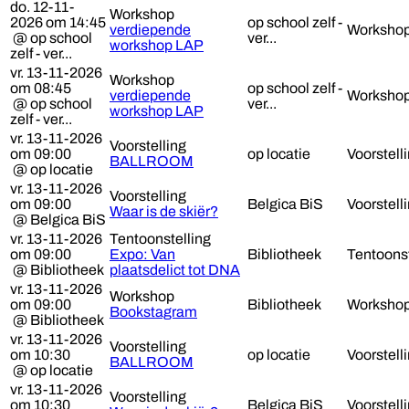
do. 12-11-
Workshop
2026 om 14:45
op school zelf -
verdiepende
Worksho
@ op school
ver...
workshop LAP
zelf - ver...
vr. 13-11-2026
Workshop
om 08:45
op school zelf -
verdiepende
Worksho
@ op school
ver...
workshop LAP
zelf - ver...
vr. 13-11-2026
Voorstelling
om 09:00
op locatie
Voorstell
BALLROOM
@ op locatie
vr. 13-11-2026
Voorstelling
om 09:00
Belgica BiS
Voorstell
Waar is de skiër?
@ Belgica BiS
vr. 13-11-2026
Tentoonstelling
om 09:00
Expo: Van
Bibliotheek
Tentoonst
@ Bibliotheek
plaatsdelict tot DNA
vr. 13-11-2026
Workshop
om 09:00
Bibliotheek
Worksho
Bookstagram
@ Bibliotheek
vr. 13-11-2026
Voorstelling
om 10:30
op locatie
Voorstell
BALLROOM
@ op locatie
vr. 13-11-2026
Voorstelling
om 10:30
Belgica BiS
Voorstell