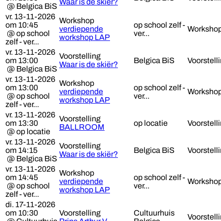
Waar is de skiër?
@ Belgica BiS
vr. 13-11-2026
Workshop
om 10:45
op school zelf -
verdiepende
Worksho
@ op school
ver...
workshop LAP
zelf - ver...
vr. 13-11-2026
Voorstelling
om 13:00
Belgica BiS
Voorstell
Waar is de skiër?
@ Belgica BiS
vr. 13-11-2026
Workshop
om 13:00
op school zelf -
verdiepende
Worksho
@ op school
ver...
workshop LAP
zelf - ver...
vr. 13-11-2026
Voorstelling
om 13:30
op locatie
Voorstell
BALLROOM
@ op locatie
vr. 13-11-2026
Voorstelling
om 14:15
Belgica BiS
Voorstell
Waar is de skiër?
@ Belgica BiS
vr. 13-11-2026
Workshop
om 14:45
op school zelf -
verdiepende
Worksho
@ op school
ver...
workshop LAP
zelf - ver...
di. 17-11-2026
om 10:30
Voorstelling
Cultuurhuis
Voorstell