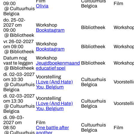
Film
Cultuurhuis
09:00
Film
Olivia
Belgica
@ Cultuurhuis
Belgica
do. 25-02-
2027 om
Workshop
Bibliotheek
Worksho
09:00
Bookstagram
@ Bibliotheek
vr. 26-02-2027
Workshop
om 09:00
Bibliotheek
Worksho
Bookstagram
@ Bibliotheek
Datum nog
Workshop
vast te leggen
Jeugdboekenmaand
Bibliotheek
Worksho
@ Bibliotheek
educatief spel
di. 02-03-2027
Voorstelling
om 10:30
Cultuurhuis
I Love (And Hate)
Voorstell
@ Cultuurhuis
Belgica
You, Belgium
Belgica
di. 02-03-2027
Voorstelling
om 13:30
Cultuurhuis
I Love (And Hate)
Voorstell
@ Cultuurhuis
Belgica
You, Belgium
Belgica
di. 09-03-
2027 om
Film
Cultuurhuis
08:50
One battle after
Film
Belgica
@ Cultuurhuis
another