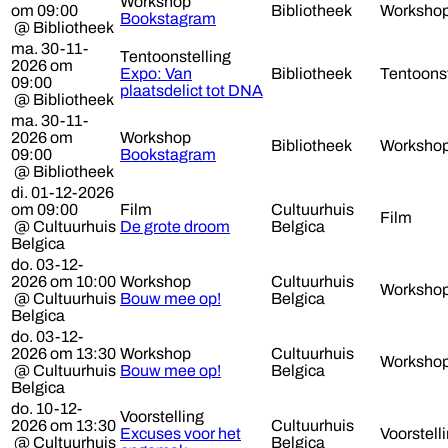
Workshop
om 09:00
Bibliotheek
Worksho
Bookstagram
@ Bibliotheek
ma. 30-11-
Tentoonstelling
2026 om
Expo: Van
Bibliotheek
Tentoonst
09:00
plaatsdelict tot DNA
@ Bibliotheek
ma. 30-11-
2026 om
Workshop
Bibliotheek
Worksho
09:00
Bookstagram
@ Bibliotheek
di. 01-12-2026
om 09:00
Film
Cultuurhuis
Film
@ Cultuurhuis
De grote droom
Belgica
Belgica
do. 03-12-
2026 om 10:00
Workshop
Cultuurhuis
Worksho
@ Cultuurhuis
Bouw mee op!
Belgica
Belgica
do. 03-12-
2026 om 13:30
Workshop
Cultuurhuis
Worksho
@ Cultuurhuis
Bouw mee op!
Belgica
Belgica
do. 10-12-
Voorstelling
2026 om 13:30
Cultuurhuis
Excuses voor het
Voorstell
@ Cultuurhuis
Belgica