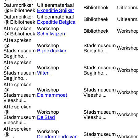
Datumprikker
Uitleenmateriaal
Bibliotheek
Uitleenma
@ Bibliotheek
Expeditie Spijker
Datumprikker
Uitleenmateriaal
Bibliotheek
Uitleenma
@ Bibliotheek
Expeditie Belgica
Af te spreken
Workshop
Bibliotheek
Worksho
@ Bibliotheek
Schrijfwijzen
Af te spreken
@
Workshop
Stadsmuseum
Worksho
Stadsmuseum
Bij de drukker
Begijnho...
Begijnho...
Af te spreken
@
Workshop
Stadsmuseum
Worksho
Stadsmuseum
Vilten
Begijnho...
Begijnho...
Af te spreken
@
Workshop
Stadsmuseum
Worksho
Stadsmuseum
De mammoet
Vleeshui...
Vleeshui...
Af te spreken
@
Workshop
Stadsmuseum
Worksho
Stadsmuseum
De Stad
Vleeshui...
Vleeshui...
Af te spreken
Workshop
@
Stadsmuseum
Dendermonde van
Worksho