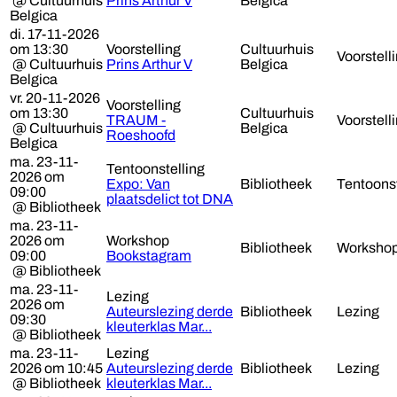
@ Cultuurhuis
Prins Arthur V
Belgica
Belgica
di. 17-11-2026
om 13:30
Voorstelling
Cultuurhuis
Voorstell
@ Cultuurhuis
Prins Arthur V
Belgica
Belgica
vr. 20-11-2026
Voorstelling
om 13:30
Cultuurhuis
TRAUM -
Voorstell
@ Cultuurhuis
Belgica
Roeshoofd
Belgica
ma. 23-11-
Tentoonstelling
2026 om
Expo: Van
Bibliotheek
Tentoonst
09:00
plaatsdelict tot DNA
@ Bibliotheek
ma. 23-11-
2026 om
Workshop
Bibliotheek
Worksho
09:00
Bookstagram
@ Bibliotheek
ma. 23-11-
Lezing
2026 om
Auteurslezing derde
Bibliotheek
Lezing
09:30
kleuterklas Mar...
@ Bibliotheek
ma. 23-11-
Lezing
2026 om 10:45
Auteurslezing derde
Bibliotheek
Lezing
@ Bibliotheek
kleuterklas Mar...