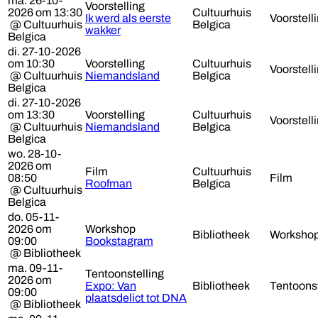
ma. 26-10-
Voorstelling
2026 om 13:30
Cultuurhuis
Ik werd als eerste
Voorstell
@ Cultuurhuis
Belgica
wakker
Belgica
di. 27-10-2026
om 10:30
Voorstelling
Cultuurhuis
Voorstell
@ Cultuurhuis
Niemandsland
Belgica
Belgica
di. 27-10-2026
om 13:30
Voorstelling
Cultuurhuis
Voorstell
@ Cultuurhuis
Niemandsland
Belgica
Belgica
wo. 28-10-
2026 om
Film
Cultuurhuis
08:50
Film
Roofman
Belgica
@ Cultuurhuis
Belgica
do. 05-11-
2026 om
Workshop
Bibliotheek
Worksho
09:00
Bookstagram
@ Bibliotheek
ma. 09-11-
Tentoonstelling
2026 om
Expo: Van
Bibliotheek
Tentoonst
09:00
plaatsdelict tot DNA
@ Bibliotheek