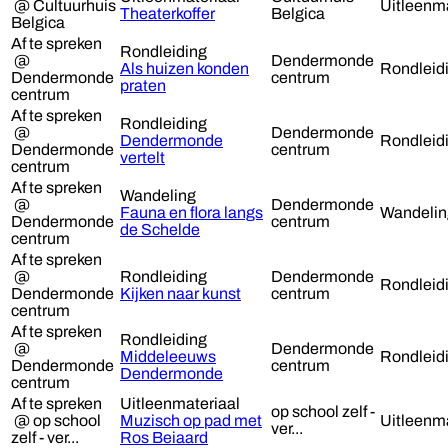
@ Cultuurhuis
Uitleenma
Theaterkoffer
Belgica
Belgica
Af te spreken
Rondleiding
@
Dendermonde
Als huizen konden
Rondleid
Dendermonde
centrum
praten
centrum
Af te spreken
Rondleiding
@
Dendermonde
Dendermonde
Rondleid
Dendermonde
centrum
vertelt
centrum
Af te spreken
Wandeling
@
Dendermonde
Fauna en flora langs
Wandelin
Dendermonde
centrum
de Schelde
centrum
Af te spreken
@
Rondleiding
Dendermonde
Rondleid
Dendermonde
Kijken naar kunst
centrum
centrum
Af te spreken
Rondleiding
@
Dendermonde
Middeleeuws
Rondleid
Dendermonde
centrum
Dendermonde
centrum
Af te spreken
Uitleenmateriaal
op school zelf -
@ op school
Muzisch op pad met
Uitleenma
ver...
zelf - ver...
Ros Beiaard