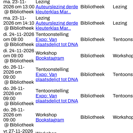
ma. 23-11-
Lezing
2026 om 13:00
Auteurslezing derde
Bibliotheek
Lezing
@ Bibliotheek
kleuterklas Mar...
ma. 23-11-
Lezing
2026 om 14:10
Auteurslezing derde
Bibliotheek
Lezing
@ Bibliotheek
kleuterklas Mar...
di. 24-11-2026
Tentoonstelling
om 09:00
Expo: Van
Bibliotheek
Tentoonst
@ Bibliotheek
plaatsdelict tot DNA
di. 24-11-2026
Workshop
om 09:00
Bibliotheek
Worksho
Bookstagram
@ Bibliotheek
do. 26-11-
Tentoonstelling
2026 om
Expo: Van
Bibliotheek
Tentoonst
09:00
plaatsdelict tot DNA
@ Bibliotheek
do. 26-11-
Tentoonstelling
2026 om
Expo: Van
Bibliotheek
Tentoonst
09:00
plaatsdelict tot DNA
@ Bibliotheek
do. 26-11-
2026 om
Workshop
Bibliotheek
Worksho
09:00
Bookstagram
@ Bibliotheek
vr. 27-11-2026