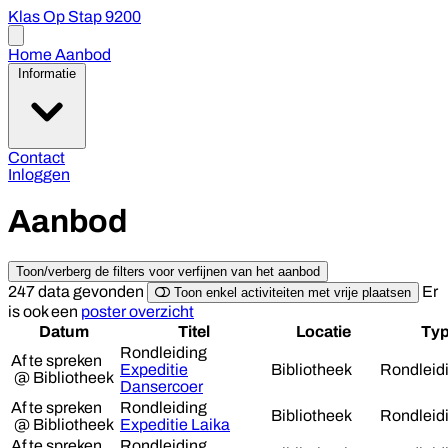
Klas Op Stap 9200
Open
menu
Home
Aanbod
Informatie
Contact
Inloggen
Aanbod
Toon/verberg de filters voor verfijnen van het aanbod
247 data
gevonden
Er
Toon enkel activiteiten met vrije plaatsen
is ook een
poster overzicht
Datum
Titel
Locatie
Ty
Rondleiding
Af te spreken
Expeditie
Bibliotheek
Rondleid
@ Bibliotheek
Dansercoer
Af te spreken
Rondleiding
Bibliotheek
Rondleid
@ Bibliotheek
Expeditie Laika
Af te spreken
Rondleiding