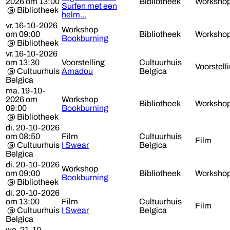
2026 om 13:00
Bibliotheek
Worksho
Surfen met een
@ Bibliotheek
helm...
vr. 16-10-2026
Workshop
om 09:00
Bibliotheek
Worksho
Bookburning
@ Bibliotheek
vr. 16-10-2026
om 13:30
Voorstelling
Cultuurhuis
Voorstell
@ Cultuurhuis
Amadou
Belgica
Belgica
ma. 19-10-
2026 om
Workshop
Bibliotheek
Worksho
09:00
Bookburning
@ Bibliotheek
di. 20-10-2026
om 08:50
Film
Cultuurhuis
Film
@ Cultuurhuis
I Swear
Belgica
Belgica
di. 20-10-2026
Workshop
om 09:00
Bibliotheek
Worksho
Bookburning
@ Bibliotheek
di. 20-10-2026
om 13:00
Film
Cultuurhuis
Film
@ Cultuurhuis
I Swear
Belgica
Belgica
wo. 21-10-