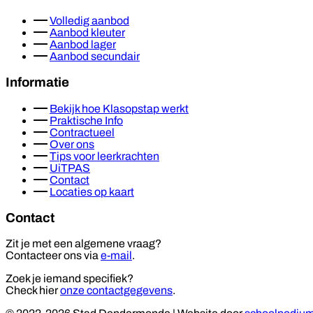
Volledig aanbod
Aanbod kleuter
Aanbod lager
Aanbod secundair
Informatie
Bekijk hoe Klasopstap werkt
Praktische Info
Contractueel
Over ons
Tips voor leerkrachten
UiTPAS
Contact
Locaties op kaart
Contact
Zit je met een algemene vraag?
Contacteer ons via
e-mail
.
Zoek je iemand specifiek?
Check hier
onze contactgegevens
.