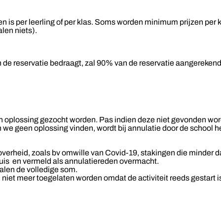
n is per leerling of per klas. Soms worden minimum prijzen per kl
len niets).
n de reservatie bedraagt, zal 90% van de reservatie aangereken
n oplossing gezocht worden. Pas indien deze niet gevonden word
 we geen oplossing vinden, wordt bij annulatie door de school he
erheid, zoals bv omwille van Covid-19, stakingen die minder d
uis en vermeld als annulatiereden overmacht.
alen de volledige som.
n niet meer toegelaten worden omdat de activiteit reeds gestart 