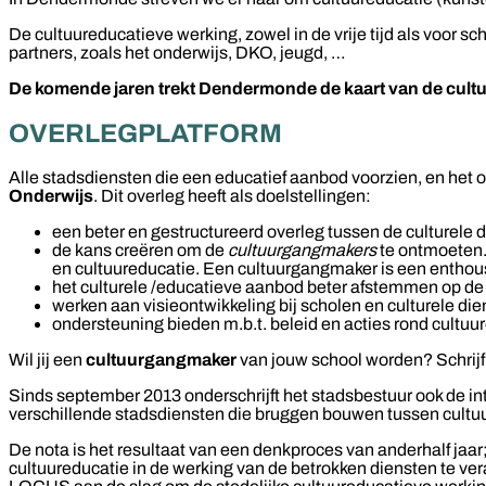
De cultuureducatieve werking, zowel in de vrije tijd als voor 
partners, zoals het onderwijs, DKO, jeugd, …
De komende jaren trekt Dendermonde de kaart van de cultuure
OVERLEGPLATFORM
Alle stadsdiensten die een educatief aanbod voorzien, en het 
Onderwijs
. Dit overleg heeft als doelstellingen:
een beter en gestructureerd overleg tussen de culturele 
de kans creëren om de
cultuurgangmakers
te ontmoeten. 
en cultuureducatie. Een cultuurgangmaker is een enthousi
het culturele /educatieve aanbod beter afstemmen op de 
werken aan visieontwikkeling bij scholen en culturele di
ondersteuning bieden m.b.t. beleid en acties rond cultuu
Wil jij een
cultuurgangmaker
van jouw school worden? Schrijf 
Sinds september 2013 onderschrijft het stadsbestuur ook de in
verschillende stadsdiensten die bruggen bouwen tussen cultuu
De nota is het resultaat van een denkproces van anderhalf jaar;
cultuureducatie in de werking van de betrokken diensten te 