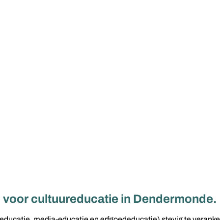
rm voor cultuureducatie in Dendermonde.
ucatie, media-educatie en erfgoededucatie) stevig te verankere