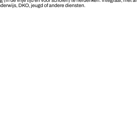
n de vrije tijd én voor scholen) te herdenken: integraal, met all
derwijs, DKO, jeugd of andere diensten.