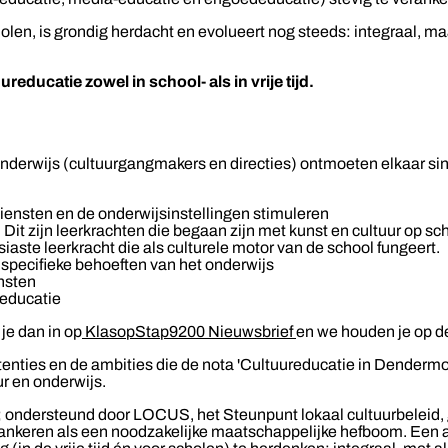
scholen, is grondig herdacht en evolueert nog steeds: integraal,
ducatie zowel in school- als in vrije tijd.
onderwijs (cultuurgangmakers en directies) ontmoeten elkaar si
diensten en de onderwijsinstellingen stimuleren
Dit zijn leerkrachten die begaan zijn met kunst en cultuur op sc
aste leerkracht die als culturele motor van de school fungeert.
specifieke behoeften van het onderwijs
ensten
reducatie
je dan in op
KlasopStap9200 Nieuwsbrief
en we houden je op d
tenties en de ambities die de nota 'Cultuureducatie in Dendermo
r en onderwijs.
 ondersteund door LOCUS, het Steunpunt lokaal cultuurbeleid, gin
verankeren als een noodzakelijke maatschappelijke hefboom. E