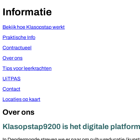
Informatie
Bekijk hoe Klasopstap werkt
Praktische Info
Contractueel
Over ons
Tips voor leerkrachten
UiTPAS
Contact
Locaties op kaart
Over ons
Klasopstap9200 is het digitale platfo
In Dendermonde streven we er naar om cultuureducatie (kunsted