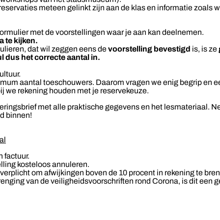
servaties meteen gelinkt zijn aan de klas en informatie zoals wij
formulier
met de voorstellingen waar je aan kan deelnemen.
 te kijken.
lieren, dat wil zeggen eens de
voorstelling bevestigd
is, is ze
ul dus het correcte aantal in.
ultuur.
ximum aantal toeschouwers. Daarom vragen we enig begrip en een
bij we rekening houden met je reservekeuze.
ringsbrief met alle praktische gegevens en het lesmateriaal. Ne
id binnen!
al
 factuur.
elling kosteloos annuleren.
 verplicht om afwijkingen boven de 10 procent in rekening te bre
renging van de veiligheidsvoorschriften rond Corona, is dit ee