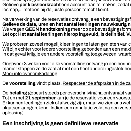
Gelieve
per klas/leerkracht
een account aan te maken, zodat re
lesmap,... meteen bij de juiste persoon terecht komt.
Na verwerking van de reservaties ontvang je een bevestigings
Gelieve de data, uren en het aantal leerlingen nauwkeurig na
We vragen
GEEN handtekening
meer op de bevestigingsformu
Let op: Het aantal leerlingen hierop ingevuld, is definitief. V
We proberen zoveel mogelijk leerlingen te laten genieten van c
Wij zijn echter voor iedere voorstelling gebonden aan een ma
In dat geval krijg je een andere voorstelling toegewezen, waar
Ongeveer 3 weken voor elke voorstelling ontvang je een herinne
manier stappen ze de zaal al met een heel andere ingesteldhe
Meer info over omkadering
De
voorstelling
vindt plaats.
Respecteer de afspraken in de za
De
betaling
gebeurt steeds per overschrijving na ontvangst van
Tot en met
21
september
kan
je de reservatie voor een voorst
Er kunnen leerlingen ziek of afwezig zijn, maar we zien ons wel
plaatsen aangerekend. Indien een annulatie volgt na een verst
oplossing.
Een inschrijving is geen definitieve reservatie