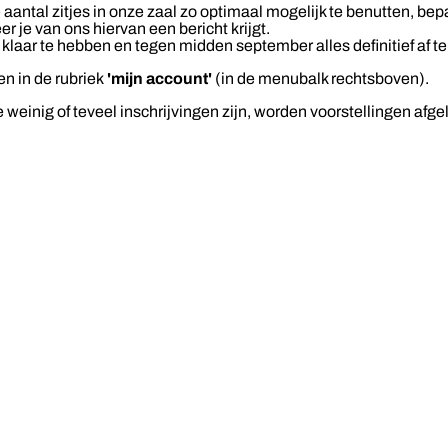
antal zitjes in onze zaal zo optimaal mogelijk te benutten, bepa
er je van ons hiervan een bericht krijgt.
laar te hebben en tegen midden september alles definitief af te
en in de rubriek
'mijn account'
(in de menubalk rechtsboven).
inig of teveel inschrijvingen zijn, worden voorstellingen afgelas