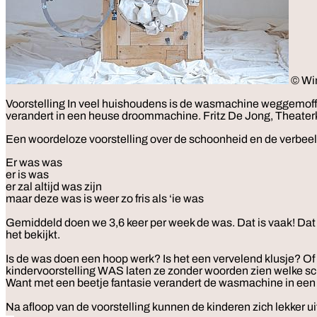
© Wi
Voorstelling
In veel huishoudens is de wasmachine weggemoffeld 
verandert in een heuse droommachine. Fritz De Jong, Theater
Een woordeloze voorstelling over de schoonheid en de verbeeld
Er was was
er is was
er zal altijd was zijn
maar deze was is weer zo fris als ‘ie was
Gemiddeld doen we 3,6 keer per week de was. Dat is vaak! Dat is
het bekijkt.
Is de was doen een hoop werk? Is het een vervelend klusje? Of 
kindervoorstelling WAS laten ze zonder woorden zien welke sch
Want met een beetje fantasie verandert de wasmachine in ee
Na afloop van de voorstelling kunnen de kinderen zich lekker 