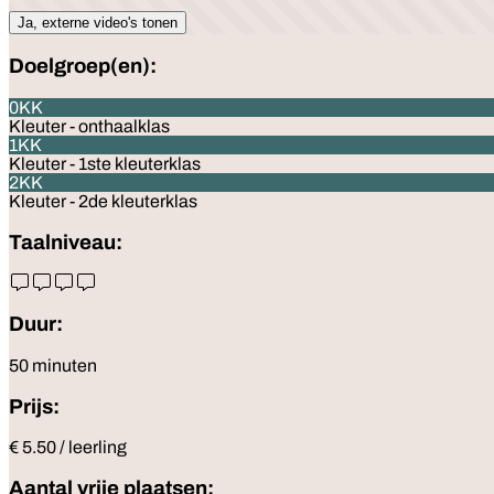
Ja, externe video's tonen
Doelgroep(en):
0KK
Kleuter - onthaalklas
1KK
Kleuter - 1ste kleuterklas
2KK
Kleuter - 2de kleuterklas
Taalniveau:
Duur:
50 minuten
Prijs:
€ 5.50 / leerling
Aantal vrije plaatsen: