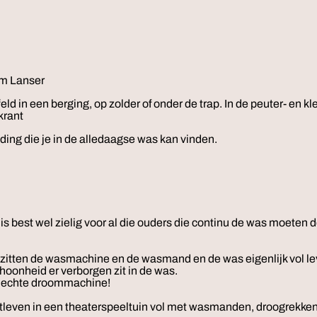
m Lanser
in een berging, op zolder of onder de trap. In de peuter- en kle
krant
ing die je in de alledaagse was kan vinden.
 best wel zielig voor al die ouders die continu de was moeten do
zitten de wasmachine en de wasmand en de was eigenlijk vol leve
oonheid er verborgen zit in de was.
n echte droommachine!
uitleven in een theaterspeeltuin vol met wasmanden, droogrekke