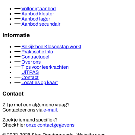
Volledig aanbod
Aanbod kleuter
Aanbod lager
Aanbod secundair
Informatie
Bekijk hoe Klasopstap werkt
Praktische Info
Contractueel
Over ons
Tips voor leerkrachten
UiTPAS
Contact
Locaties op kaart
Contact
Zit je met een algemene vraag?
Contacteer ons via
e-mail
.
Zoek je iemand specifiek?
Check hier
onze contactgegevens
.
© 2022-2026 Stad Dendermonde
|
Website door