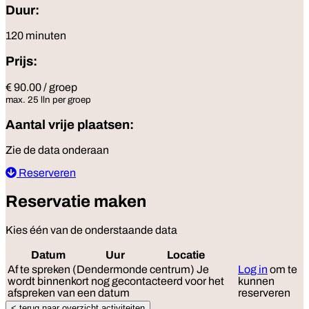
Duur:
120 minuten
Prijs:
€ 90.00 / groep
max. 25 lln per groep
Aantal vrije plaatsen:
Zie de data onderaan
Reserveren
Reservatie maken
Kies één van de onderstaande data
Datum
Uur
Locatie
Reserveer
Af te spreken (Dendermonde centrum)
Je
Log in
om te
wordt binnenkort nog gecontacteerd voor het
kunnen
afspreken van een datum
reserveren
< terug naar overzicht activiteiten