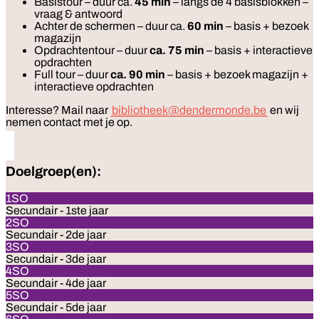
Basistour – duur ca.
45 min
– langs de 4 basisblokken –
vraag & antwoord
Achter de schermen – duur ca.
60 min
– basis + bezoek
magazijn
Opdrachtentour – duur
ca. 75 min
– basis + interactieve
opdrachten
Full tour – duur
ca. 90 min
– basis + bezoek magazijn +
interactieve opdrachten
Interesse? Mail naar
bibliotheek@dendermonde.be
en wij
nemen contact met je op.
Doelgroep(en):
1SO
Secundair - 1ste jaar
2SO
Secundair - 2de jaar
3SO
Secundair - 3de jaar
4SO
Secundair - 4de jaar
5SO
Secundair - 5de jaar