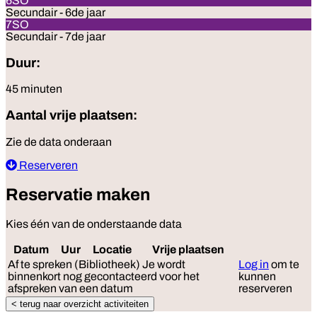
6SO
Secundair - 6de jaar
7SO
Secundair - 7de jaar
Duur:
45 minuten
Aantal vrije plaatsen:
Zie de data onderaan
Reserveren
Reservatie maken
Kies één van de onderstaande data
Datum
Uur
Locatie
Vrije plaatsen
Reserve
Af te spreken (Bibliotheek)
Je wordt
Log in
om te
binnenkort nog gecontacteerd voor het
kunnen
afspreken van een datum
reserveren
< terug naar overzicht activiteiten