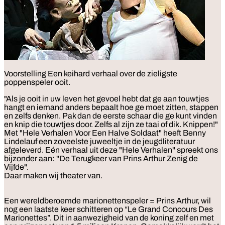
Voorstelling
Een keihard verhaal over de zieligste
poppenspeler ooit.
"Als je ooit in uw leven het gevoel hebt dat ge aan touwtjes
hangt en iemand anders bepaalt hoe ge moet zitten, stappen
en zelfs denken. Pak dan de eerste schaar die ge kunt vinden
en knip die touwtjes door. Zelfs al zijn ze taai of dik. Knippen!"
Met "Hele Verhalen Voor Een Halve Soldaat" heeft Benny
Lindelauf een zoveelste juweeltje in de jeugdliteratuur
afgeleverd. Eén verhaal uit deze "Hele Verhalen" spreekt ons
bijzonder aan: "De Terugkeer van Prins Arthur Zenig de
Vijfde".
Daar maken wij theater van.
Een wereldberoemde marionettenspeler = Prins Arthur, wil
nog een laatste keer schitteren op “Le Grand Concours Des
Marionettes”. Dit in aanwezigheid van de koning zelf en met