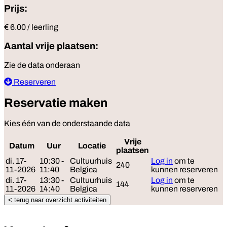
Prijs:
€ 6.00 / leerling
Aantal vrije plaatsen:
Zie de data onderaan
Reserveren
Reservatie maken
Kies één van de onderstaande data
Vrije
Datum
Uur
Locatie
Reserveer
plaatsen
di. 17-
10:30 -
Cultuurhuis
Log in
om te
240
11-2026
11:40
Belgica
kunnen reserveren
di. 17-
13:30 -
Cultuurhuis
Log in
om te
144
11-2026
14:40
Belgica
kunnen reserveren
< terug naar overzicht activiteiten