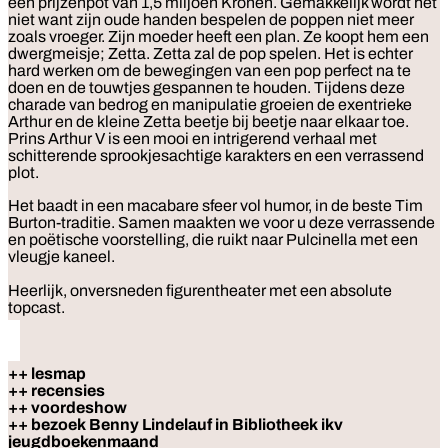
een prijzenpot van 1,5 miljoen Kronen. Gemakkelijk wordt het
niet want zijn oude handen bespelen de poppen niet meer
zoals vroeger. Zijn moeder heeft een plan. Ze koopt hem een
dwergmeisje; Zetta. Zetta zal de pop spelen. Het is echter
hard werken om de bewegingen van een pop perfect na te
doen en de touwtjes gespannen te houden. Tijdens deze
charade van bedrog en manipulatie groeien de exentrieke
Arthur en de kleine Zetta beetje bij beetje naar elkaar toe.
Prins Arthur V is een mooi en intrigerend verhaal met
schitterende sprookjesachtige karakters en een verrassend
plot.
Het baadt in een macabare sfeer vol humor, in de beste Tim
Burton-traditie. Samen maakten we voor u deze verrassende
en poëtische voorstelling, die ruikt naar Pulcinella met een
vleugje kaneel.
Heerlijk, onversneden figurentheater met een absolute
topcast.
++ lesmap
++ recensies
++ voordeshow
++ bezoek Benny Lindelauf in Bibliotheek ikv
jeugdboekenmaand