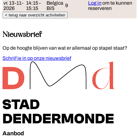
vr. 13-11-
14:15 -
Belgica
Log in
om te kunnen
9
2026
15:15
BiS
reserveren
< terug naar overzicht activiteiten
Nieuwsbrief
Op de hoogte blijven van wat er allemaal op stapel staat?
Schrijf je in op onze nieuwsbrief
Footer
Aanbod