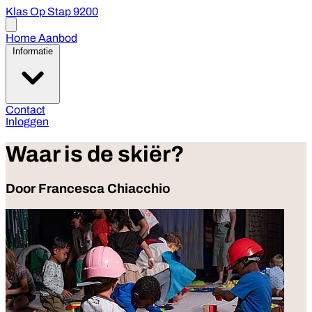
Klas Op Stap 9200
Open
menu
Home
Aanbod
Informatie
Contact
Inloggen
Waar is de skiër?
Door Francesca Chiacchio