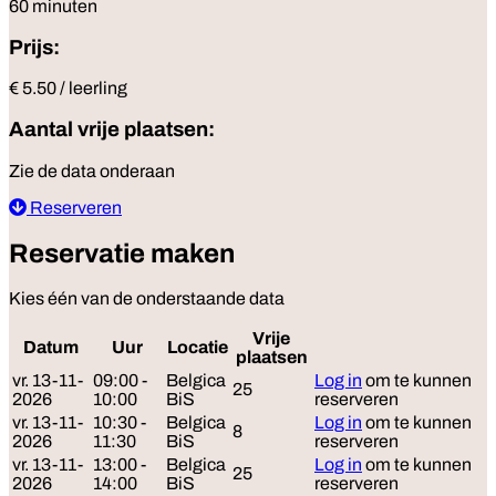
60 minuten
Prijs:
€ 5.50 / leerling
Aantal vrije plaatsen:
Zie de data onderaan
Reserveren
Reservatie maken
Kies één van de onderstaande data
Vrije
Datum
Uur
Locatie
Reserveer
plaatsen
vr. 13-11-
09:00 -
Belgica
Log in
om te kunnen
25
2026
10:00
BiS
reserveren
vr. 13-11-
10:30 -
Belgica
Log in
om te kunnen
8
2026
11:30
BiS
reserveren
vr. 13-11-
13:00 -
Belgica
Log in
om te kunnen
25
2026
14:00
BiS
reserveren