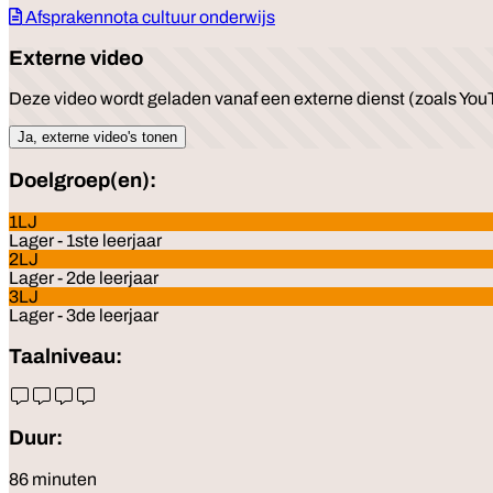
Afsprakennota cultuur onderwijs
Externe video
Deze video wordt geladen vanaf een externe dienst (zoals YouT
Ja, externe video's tonen
Doelgroep(en):
1LJ
Lager - 1ste leerjaar
2LJ
Lager - 2de leerjaar
3LJ
Lager - 3de leerjaar
Taalniveau:
Duur:
86 minuten