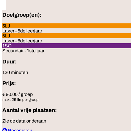
Doelgroep(en):
5LJ
Lager - 5de leerjaar
6LJ
Lager - 6de leerjaar
1SO
Secundair - 1ste jaar
Duur:
120 minuten
Prijs:
€ 90.00 / groep
max. 25 lln per groep
Aantal vrije plaatsen:
Zie de data onderaan
Reserveren