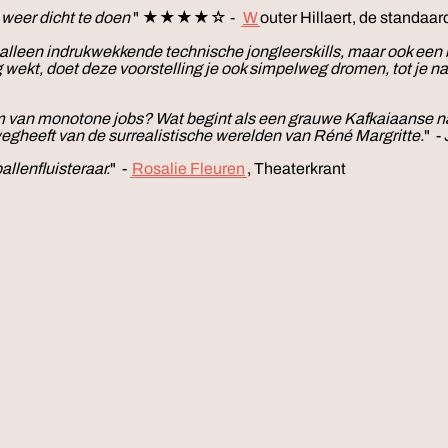
 weer dicht te doen
" ★★★★☆ -
W
outer Hillaert, de standaar
 alleen indrukwekkende technische jongleerskills, maar ook een
ekt, doet deze voorstelling je ook simpelweg dromen, tot je na ee
an monotone jobs? Wat begint als een grauwe Kafkaiaanse nach
egheeft van de surrealistische werelden van Réné Margritte.
" -
llenfluisteraar.
" -
Rosalie Fleuren
, Theaterkrant