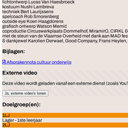
lichtontwerp Lucas Van Haesbroeck
kostuum Nushi Lambreva
techniek Bert Laurijssens
spelcoach Rob Smorenberg
outside eye Koen Haagdorens
grafisch ontwerp Watson Memić
coproductie Circuswerkplaats Dommelhof, MiramirO, CIRKL 
met de steun van de Vlaamse Overheid met dank aan MAD fest
& dankjewel Karolien Derwael, Good Company, Frans Heylen, 
Bijlagen:
Afsprakennota cultuur onderwijs
Externe video
Deze video wordt geladen vanaf een externe dienst (zoals YouT
Ja, externe video's tonen
Doelgroep(en):
1LJ
Lager - 1ste leerjaar
2LJ