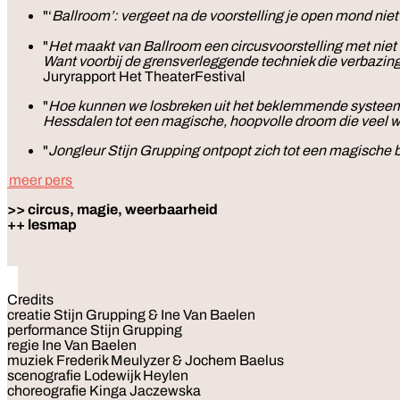
"‘
Ballroom’: vergeet na de voorstelling je open mond niet
"
Het maakt van Ballroom een circusvoorstelling met niet
Want voorbij de grensverleggende techniek die verbazing w
Juryrapport Het TheaterFestival
"
Hoe kunnen we losbreken uit het beklemmende systeem v
Hessdalen tot een magische, hoopvolle droom die veel w
"
Jongleur Stijn Grupping ontpopt zich tot een magische ba
meer pers
>> circus, magie, weerbaarheid
++ lesmap
Credits
creatie Stijn Grupping & Ine Van Baelen
performance Stijn Grupping
regie Ine Van Baelen
muziek Frederik Meulyzer & Jochem Baelus
scenografie Lodewijk Heylen
choreografie Kinga Jaczewska