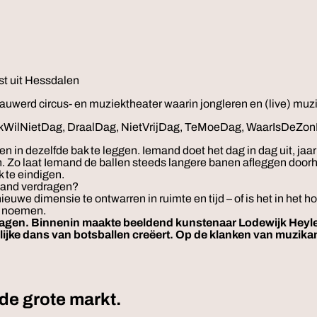
st uit Hessdalen
rd circus- en muziektheater waarin jongleren en (live) muzi
, IkWilNietDag, DraalDag, NietVrijDag, TeMoeDag, WaarIsDeZ
in dezelfde bak te leggen. Iemand doet het dag in dag uit, jaar 
. Zo laat Iemand de ballen steeds langere banen afleggen doorhe
k te eindigen.
emand verdragen?
ieuwe dimensie te ontwarren in ruimte en tijd – of is het in het
en noemen.
gen. Binnenin maakte beeldend kunstenaar Lodewijk Heylen 
elijke dans van botsballen creëert. Op de klanken van muzik
 de grote markt.