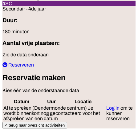
4SO
Secundair - 4de jaar
Duur:
180 minuten
Aantal vrije plaatsen:
Zie de data onderaan
Reserveren
Reservatie maken
Kies één van de onderstaande data
Datum
Uur
Locatie
Reserveer
Af te spreken (Dendermonde centrum)
Je
Log in
om te
wordt binnenkort nog gecontacteerd voor het
kunnen
afspreken van een datum
reserveren
< terug naar overzicht activiteiten