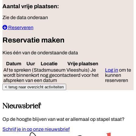
Aantal vrije plaatsen:
Zie de data onderaan
Reserveren
Reservatie maken
Kies één van de onderstaande data
Datum
Uur
Locatie
Vrije plaatsen
Reserv
Af te spreken (Stadsmuseum Vleeshuis)
Je
Log in
om te
wordt binnenkort nog gecontacteerd voor het
kunnen
afspreken van een datum
reserveren
< terug naar overzicht activiteiten
Nieuwsbrief
Op de hoogte blijven van wat er allemaal op stapel staat?
Schrijf je in op onze nieuwsbrief
Footer