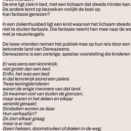
De ene ligt ziek in bed, met een lichaam dat steeds minder kan
De andere komt op bezoek en vrolijkt de boel op.
Kan fantasie genezen?
In een ziekenhuisbed ligt een kind waarvan het lichaam steed
niet te stuiten fantasie. Die fantasie neemt hen mee naar de we
met je neusvleugels.
De twee vrienden nemen het publiek mee op hun reis door een z
betoverde land van Derwazeens.
Derwazeens is een zwierige, speelse voorstelling die kindere
Er was eens een koninkrijk,
niet groter dan een bed.
Enfin, het was een bed.
In dat koninkrijk stond een paleis.
Twee koningskinderen
waren de enige inwoners van dat land.
Ze kwamen ooit van buiten de grenzen,
maar waren in het deken en elkaar
verstrikt geraakt;
Sindsdien wonen ze daar.
Hun verhaallijn?
Ze zien elkaar graag.
meer is er niet:
Geen heksen, doornstruiken of draken in de weg.