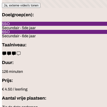
Ja, externe video's tonen
Doelgroep(en):
5SO
Secundair - 5de jaar
6SO
Secundair - 6de jaar
Taalniveau:
Duur:
126 minuten
Prijs:
€ 4.50 / leerling
Aantal vrije plaatsen: