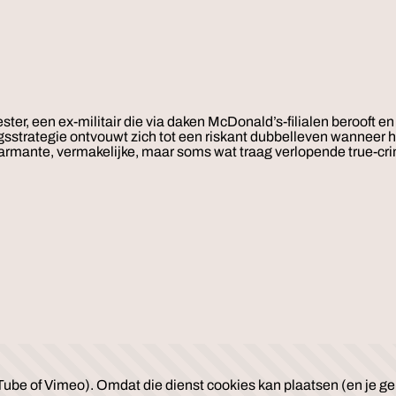
ster, een ex-militair die via daken McDonald’s-filialen beroo
ngsstrategie ontvouwt zich tot een riskant dubbelleven wanneer 
rmante, vermakelijke, maar soms wat traag verlopende true-crim
ube of Vimeo). Omdat die dienst cookies kan plaatsen (en je geb