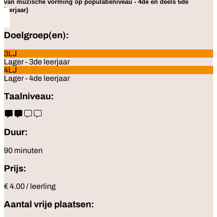
van muzische vorming op populatieniveau - 4de en deels 6de
leerjaar)
Doelgroep(en):
3LJ
Lager - 3de leerjaar
4LJ
Lager - 4de leerjaar
Taalniveau:
Duur:
90 minuten
Prijs:
€ 4.00 / leerling
Aantal vrije plaatsen: