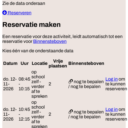
Zie de data onderaan
Reserveren
Reservatie maken
Een reservatie voor deze activiteit, leidt automatisch tot een
reservatie voor
Binnensteboven
Kies één van de onderstaande data
Vrije
Datum
Uur
Locatie
Binnensteboven
Rese
plaatsen
op
school
do. 12-
08:45
Log in
om
zelf -
nog te bepalen
11-
-
2
te kunnen
verder
/ nog te bepalen
2026
10:15
reserveren
af te
spreken
op
school
do. 12-
10:45
Log in
om
zelf -
nog te bepalen
11-
-
2
te kunnen
verder
/ nog te bepalen
2026
12:15
reserveren
af te
spreken