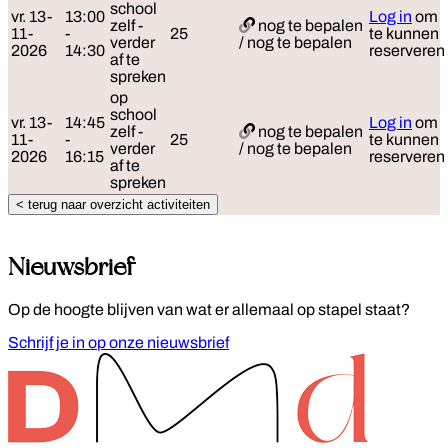
school
vr. 13-
13:00
Log in
om
zelf -
nog te bepalen
11-
-
25
te kunnen
verder
/ nog te bepalen
2026
14:30
reserveren
af te
spreken
op
school
vr. 13-
14:45
Log in
om
zelf -
nog te bepalen
11-
-
25
te kunnen
verder
/ nog te bepalen
2026
16:15
reserveren
af te
spreken
< terug naar overzicht activiteiten
Nieuwsbrief
Op de hoogte blijven van wat er allemaal op stapel staat?
Schrijf je in op onze nieuwsbrief
Footer