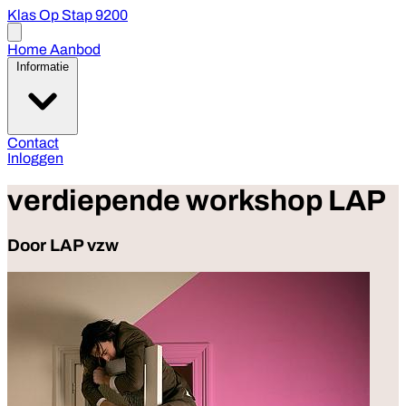
Klas Op Stap 9200
Open
menu
Home
Aanbod
Informatie
Contact
Inloggen
verdiepende workshop LAP
Door LAP vzw