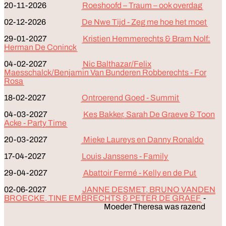
20-11-2026
Roeshoofd – Traum – ook overdag
02-12-2026
De Nwe Tijd - Zeg me hoe het moet
29-01-2027
Kristien Hemmerechts & Bram Nolf:
Herman De Coninck
04-02-2027
Nic Balthazar/Felix
Maesschalck/Benjamin Van Bunderen Robberechts - For
Rosa
18-02-2027
Ontroerend Goed - Summit
04-03-2027
Kes Bakker, Sarah De Graeve & Toon
Acke - Party Time
20-03-2027
Mieke Laureys en Danny Ronaldo
17-04-2027
Louis Janssens - Family
29-04-2027
Abattoir Fermé - Kelly en de Put
02-06-2027
JANNE DESMET, BRUNO VANDEN
BROECKE, TINE EMBRECHTS & PETER DE GRAEF
-
Moeder Theresa was razend