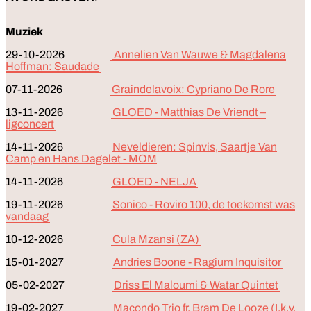
Muziek
29-10-2026
Annelien Van Wauwe & Magdalena
Hoffman: Saudade
07-11-2026
Graindelavoix: Cypriano De Rore
13-11-2026
GLOED - Matthias De Vriendt –
ligconcert
14-11-2026
Neveldieren: Spinvis, Saartje Van
Camp en Hans Dagelet - MOM
14-11-2026
GLOED - NELJA
19-11-2026
Sonico - Roviro 100, de toekomst was
vandaag
10-12-2026
Cula Mzansi (ZA)
15-01-2027
Andries Boone - Ragium Inquisitor
05-02-2027
Driss El Maloumi & Watar Quintet
19-02-2027
Macondo Trio fr. Bram De Looze (I.k.v.