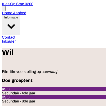
Klas Op Stap 9200
Open
menu
Home
Aanbod
Informatie
Contact
Inloggen
Wil
Film
filmvoorstelling op aanvraag
Doelgroep(en):
4SO
Secundair - 4de jaar
6SO
Secundair - 6de jaar