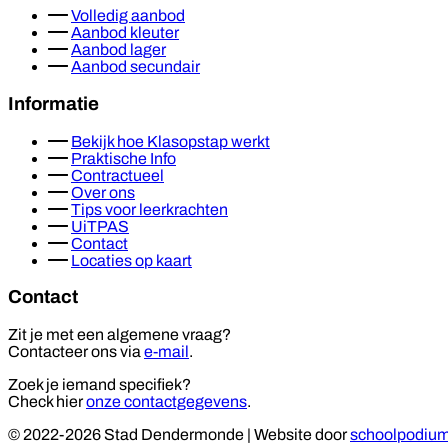
Volledig aanbod
Aanbod kleuter
Aanbod lager
Aanbod secundair
Informatie
Bekijk hoe Klasopstap werkt
Praktische Info
Contractueel
Over ons
Tips voor leerkrachten
UiTPAS
Contact
Locaties op kaart
Contact
Zit je met een algemene vraag?
Contacteer ons via
e-mail
.
Zoek je iemand specifiek?
Check hier
onze contactgegevens
.
© 2022-2026 Stad Dendermonde
|
Website door
schoolpodiu