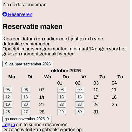
Zie de data onderaan
Reserveren
Reservatie maken
Kies een datum (en nadien een tijdstip) m.b.v. de
datumkiezer hieronder
Opgelet, reserveringen moeten minimaal 14 dagen voor het
gekozen moment gemaakt worden.
ga naar september 2026
oktober 2026
Ma
Di
Wo
Do
Vr
Za
Zo
01
02
03
04
07
10
11
05
06
08
09
14
17
18
12
13
15
16
21
24
25
19
20
22
23
28
31
26
27
29
30
ga naar november 2026
Log in
om te kunnen reserveren
Deze activiteit kan geboekt worden op: