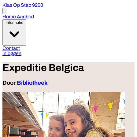
Klas Op Stap 9200
Open
menu
Home
Aanbod
Informatie
Contact
Inloggen
Expeditie Belgica
Door
Bibliotheek