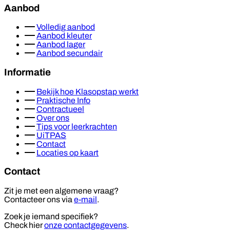
Aanbod
Volledig aanbod
Aanbod kleuter
Aanbod lager
Aanbod secundair
Informatie
Bekijk hoe Klasopstap werkt
Praktische Info
Contractueel
Over ons
Tips voor leerkrachten
UiTPAS
Contact
Locaties op kaart
Contact
Zit je met een algemene vraag?
Contacteer ons via
e-mail
.
Zoek je iemand specifiek?
Check hier
onze contactgegevens
.