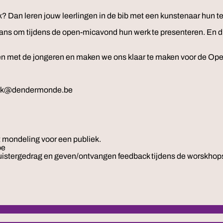
k? Dan leren jouw leerlingen in de bib met een kunstenaar hun 
kans om tijdens de open-micavond hun werk te presenteren. En d
 met de jongeren en maken we ons klaar te maken voor de Open 
otheek@dendermonde.be
t mondeling voor een publiek.
oe
l luistergedrag en geven/ontvangen feedback tijdens de worskhop