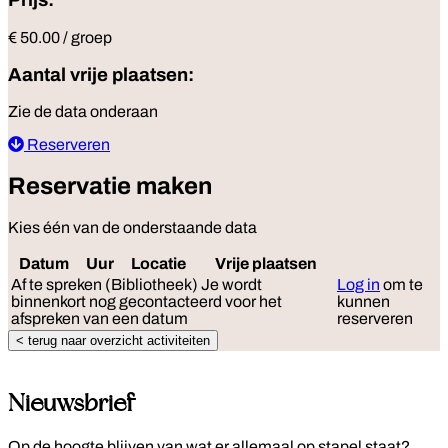
Prijs:
€ 50.00 / groep
Aantal vrije plaatsen:
Zie de data onderaan
Reserveren
Reservatie maken
Kies één van de onderstaande data
Datum
Uur
Locatie
Vrije plaatsen
Reserve
Af te spreken (Bibliotheek)
Je wordt
Log in
om te
binnenkort nog gecontacteerd voor het
kunnen
afspreken van een datum
reserveren
< terug naar overzicht activiteiten
Nieuwsbrief
Op de hoogte blijven van wat er allemaal op stapel staat?