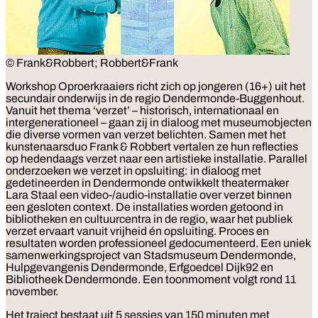
© Frank&Robbert; Robbert&Frank
Workshop
Oproerkraaiers richt zich op jongeren (16+) uit het
secundair onderwijs in de regio Dendermonde-Buggenhout.
Vanuit het thema ‘verzet’ – historisch, internationaal en
intergenerationeel – gaan zij in dialoog met museumobjecten
die diverse vormen van verzet belichten. Samen met het
kunstenaarsduo Frank & Robbert vertalen ze hun reflecties
op hedendaags verzet naar een artistieke installatie. Parallel
onderzoeken we verzet in opsluiting: in dialoog met
gedetineerden in Dendermonde ontwikkelt theatermaker
Lara Staal een video-/audio-installatie over verzet binnen
een gesloten context. De installaties worden getoond in
bibliotheken en cultuurcentra in de regio, waar het publiek
verzet ervaart vanuit vrijheid én opsluiting. Proces en
resultaten worden professioneel gedocumenteerd. Een uniek
samenwerkingsproject van Stadsmuseum Dendermonde,
Hulpgevangenis Dendermonde, Erfgoedcel Dijk92 en
Bibliotheek Dendermonde. Een toonmoment volgt rond 11
november.
Het traject bestaat uit 5 sessies van 150 minuten met