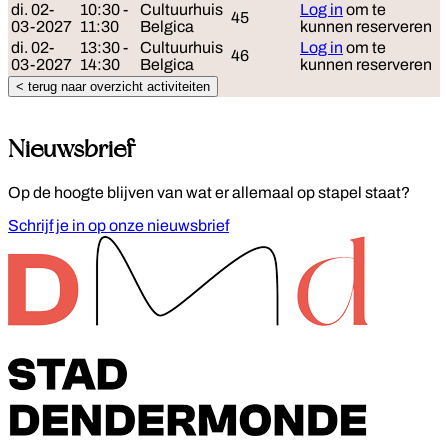
di. 02-
10:30 -
Cultuurhuis
Log in
om te
45
03-2027
11:30
Belgica
kunnen reserveren
di. 02-
13:30 -
Cultuurhuis
Log in
om te
46
03-2027
14:30
Belgica
kunnen reserveren
< terug naar overzicht activiteiten
Nieuwsbrief
Op de hoogte blijven van wat er allemaal op stapel staat?
Schrijf je in op onze nieuwsbrief
Footer