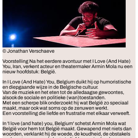
© Jonathan Verschaeve
Voorstelling
Na het eerdere avontuur met I Love (And Hate)
You, Iran, verkent acteur en theatermaker Armin Mola nu een
nieuw hoofdstuk: België.
In I Love (And Hate) You, Belgium duikt hij op humoristische
en diepgaande wijze in de Belgische cultuur.
Van de muziek en het eten tot de alledaagse gewoontes,
alsook de sociale en politieke (wan)toestanden.
Met een scherpe blik onderzoekt hij wat België zo speciaal
maakt, maar ook wat soms op de zenuwen werkt.
Een voorstelling die liefde en frustratie met elkaar verweeft.
In 'I love (and hate) you, Belgium' schetst Armin Mola wat
België voor hem tot België maakt. Gewapend met niets dan
woorden, verklankt hij de woede, de koudheid, de obstakels