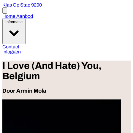
Klas Op Stap 9200
Open
menu
Home
Aanbod
Informatie
Contact
Inloggen
I Love (And Hate) You,
Belgium
Door Armin Mola