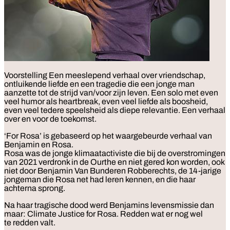
Voorstelling
Een meeslepend verhaal over vriendschap,
ontluikende liefde en een tragedie die een jonge man
aanzette tot de strijd van/voor zijn leven. Een solo met even
veel humor als heartbreak, even veel liefde als boosheid,
even veel tedere speelsheid als diepe relevantie. Een verhaal
over en voor de toekomst.
‘For Rosa’ is gebaseerd op het waargebeurde verhaal van
Benjamin en Rosa.
Rosa was de jonge klimaatactiviste die bij de overstromingen
van 2021 verdronk in de Ourthe en niet gered kon worden, ook
niet door Benjamin Van Bunderen Robberechts, de 14-jarige
jongeman die Rosa net had leren kennen, en die haar
achterna sprong.
Na haar tragische dood werd Benjamins levensmissie dan
maar: Climate Justice for Rosa. Redden wat er nog wel
te redden valt.