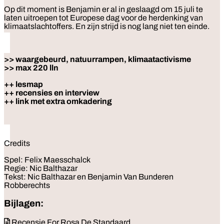
Op dit moment is Benjamin er al in geslaagd om 15 juli te
laten uitroepen tot Europese dag voor de herdenking van
klimaatslachtoffers. En zijn strijd is nog lang niet ten einde.
>> waargebeurd, natuurrampen, klimaatactivisme
>> max 220 lln
++ lesmap
++ recensies en interview
++ link met extra omkadering
Credits
Spel: Felix Maesschalck
Regie: Nic Balthazar
Tekst: Nic Balthazar en Benjamin Van Bunderen
Robberechts
Bijlagen:
Recensie For Rosa De Standaard