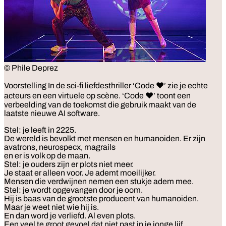
© Phile Deprez
Voorstelling
In de sci-fi liefdesthriller ‘Code ♥’ zie je echte
acteurs en een virtuele op scène. ‘Code ♥’ toont een
verbeelding van de toekomst die gebruik maakt van de
laatste nieuwe AI software.
Stel: je leeft in 2225.
De wereld is bevolkt met mensen en humanoiden. Er zijn
avatrons, neurospecx, magrails
en er is volk op de maan.
Stel: je ouders zijn er plots niet meer.
Je staat er alleen voor. Je ademt moeilijker.
Mensen die verdwijnen nemen een stukje adem mee.
Stel: je wordt opgevangen door je oom.
Hij is baas van de grootste producent van humanoiden.
Maar je weet niet wie hij is.
En dan word je verliefd. Al even plots.
Een veel te groot gevoel dat niet past in je jonge lijf.