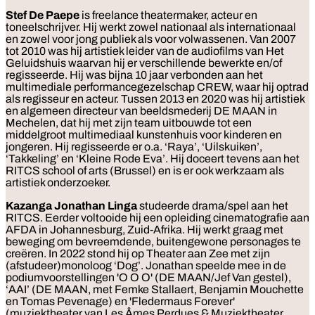
Stef De Paepe
is freelance theatermaker, acteur en
toneelschrijver. Hij werkt zowel nationaal als internationaal
en zowel voor jong publiek als voor volwassenen. Van 2007
tot 2010 was hij artistiek leider van de audiofilms van Het
Geluidshuis waarvan hij er verschillende bewerkte en/of
regisseerde. Hij was bijna 10 jaar verbonden aan het
multimediale performancegezelschap CREW, waar hij optrad
als regisseur en acteur. Tussen 2013 en 2020 was hij artistiek
en algemeen directeur van beeldsmederij DE MAAN in
Mechelen, dat hij met zijn team uitbouwde tot een
middelgroot multimediaal kunstenhuis voor kinderen en
jongeren. Hij regisseerde er o.a. ‘Raya’, ‘Uilskuiken’,
‘Takkeling’ en ‘Kleine Rode Eva’. Hij doceert tevens aan het
RITCS school of arts (Brussel) en is er ook werkzaam als
artistiek onderzoeker.
Kazanga Jonathan Linga
studeerde drama/spel aan het
RITCS. Eerder voltooide hij een opleiding cinematografie aan
AFDA in Johannesburg, Zuid-Afrika. Hij werkt graag met
beweging om bevreemdende, buitengewone personages te
creëren. In 2022 stond hij op Theater aan Zee met zijn
(afstudeer)monoloog ‘Dog’. Jonathan speelde mee in de
podiumvoorstellingen 'O O O' (DE MAAN/Jef Van gestel),
‘AAI’ (DE MAAN, met Femke Stallaert, Benjamin Mouchette
en Tomas Pevenage) en 'Fledermaus Forever'
(muziektheater van Les Âmes Perdues & Muziektheater