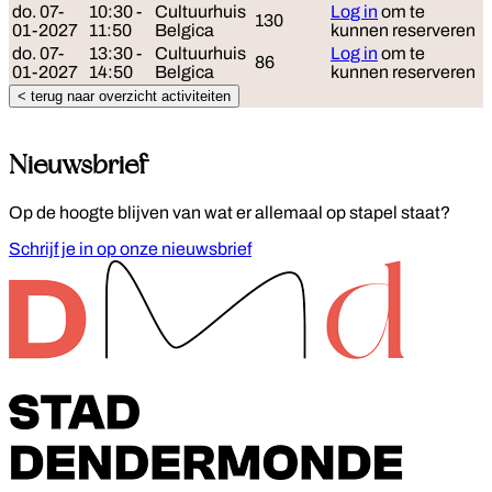
do. 07-
10:30 -
Cultuurhuis
Log in
om te
130
01-2027
11:50
Belgica
kunnen reserveren
do. 07-
13:30 -
Cultuurhuis
Log in
om te
86
01-2027
14:50
Belgica
kunnen reserveren
< terug naar overzicht activiteiten
Nieuwsbrief
Op de hoogte blijven van wat er allemaal op stapel staat?
Schrijf je in op onze nieuwsbrief
Footer