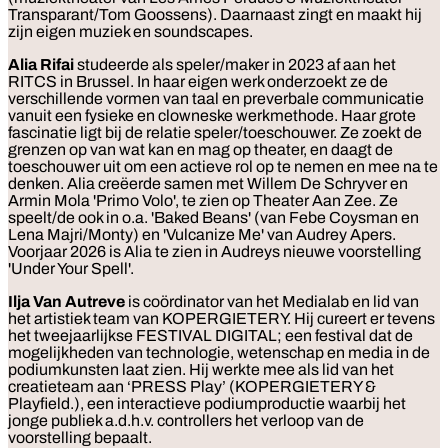
Transparant/Tom Goossens). Daarnaast zingt en maakt hij
zijn eigen muziek en soundscapes.
Alia Rifai
studeerde als speler/maker in 2023 af aan het
RITCS in Brussel. In haar eigen werk onderzoekt ze de
verschillende vormen van taal en preverbale communicatie
vanuit een fysieke en clowneske werkmethode. Haar grote
fascinatie ligt bij de relatie speler/toeschouwer. Ze zoekt de
grenzen op van wat kan en mag op theater, en daagt de
toeschouwer uit om een actieve rol op te nemen en mee na te
denken. Alia creëerde samen met Willem De Schryver en
Armin Mola 'Primo Volo', te zien op Theater Aan Zee.
Ze
speelt/de ook in o.a. 'Baked Beans' (van Febe Coysman en
Lena Majri/Monty) en 'Vulcanize Me' van Audrey Apers.
Voorjaar 2026 is Alia te zien in Audreys nieuwe voorstelling
'Under Your Spell'.
Ilja Van Autreve
is coördinator van het Medialab en lid van
het artistiek team van KOPERGIETERY. Hij cureert er tevens
het tweejaarlijkse FESTIVAL DIGITAL; een festival dat de
mogelijkheden van technologie, wetenschap en media in de
podiumkunsten laat zien. Hij werkte mee als lid van het
creatieteam aan ‘PRESS Play’ (KOPERGIETERY &
Playfield.), een interactieve podiumproductie waarbij het
jonge publiek a.d.h.v. controllers het verloop van de
voorstelling bepaalt.