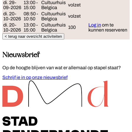
di. 29-
13:00 -
Cultuurhuis
volzet
09-2026
15:00
Belgica
di. 20-
08:50 -
Cultuurhuis
volzet
10-2026
10:50
Belgica
di. 20-
13:00 -
Cultuurhuis
Log in
om te
100
10-2026
15:00
Belgica
kunnen reserveren
< terug naar overzicht activiteiten
Nieuwsbrief
Op de hoogte blijven van wat er allemaal op stapel staat?
Schrijf je in op onze nieuwsbrief
Footer