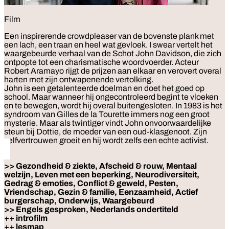
Film
Een inspirerende crowdpleaser van de bovenste plank met
een lach, een traan en heel wat gevloek. I swear vertelt het
waargebeurde verhaal van de Schot John Davidson, die zich
ontpopte tot een charismatische woordvoerder. Acteur
Robert Aramayo rijgt de prijzen aan elkaar en verovert overal
harten met zijn ontwapenende vertolking.
John is een getalenteerde doelman en doet het goed op
school. Maar wanneer hij ongecontroleerd begint te vloeken
en te bewegen, wordt hij overal buitengesloten. In 1983 is het
syndroom van Gilles de la Tourette immers nog een groot
mysterie. Maar als twintiger vindt John onvoorwaardelijke
steun bij Dottie, de moeder van een oud-klasgenoot. Zijn
zelfvertrouwen groeit en hij wordt zelfs een echte activist.
>> Gezondheid & ziekte, Afscheid & rouw, Mentaal
welzijn, Leven met een beperking, Neurodiversiteit,
Gedrag & emoties, Conflict & geweld, Pesten,
Vriendschap, Gezin & familie, Eenzaamheid, Actief
burgerschap, Onderwijs, Waargebeurd
>> Engels gesproken, Nederlands ondertiteld
++ introfilm
++ lesmap