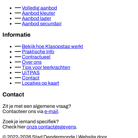
Volledig aanbod
Aanbod kleuter
Aanbod lager
Aanbod secundair
Informatie
Bekijk hoe Klasopstap werkt
Praktische Info
Contractueel
Over ons
Tips voor leerkrachten
UiTPAS
Contact
Locaties op kaart
Contact
Zit je met een algemene vraag?
Contacteer ons via
e-mail
.
Zoek je iemand specifiek?
Check hier
onze contactgegevens
.
© 2022-2026 Stad Dendermonde
|
Website door