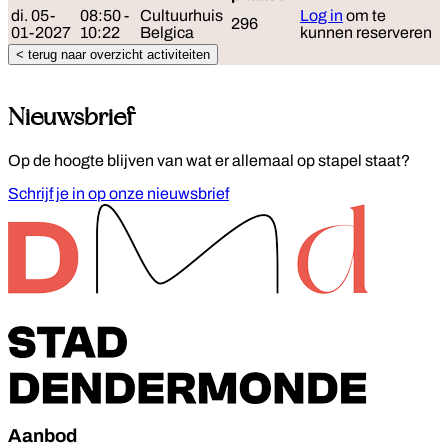
di. 05-
08:50 -
Cultuurhuis
Log in
om te
296
01-2027
10:22
Belgica
kunnen reserveren
< terug naar overzicht activiteiten
Nieuwsbrief
Op de hoogte blijven van wat er allemaal op stapel staat?
Schrijf je in op onze nieuwsbrief
Footer
Aanbod