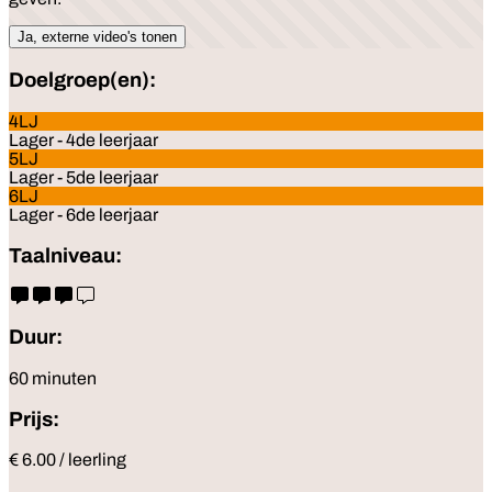
Ja, externe video's tonen
Doelgroep(en):
4LJ
Lager - 4de leerjaar
5LJ
Lager - 5de leerjaar
6LJ
Lager - 6de leerjaar
Taalniveau:
Duur:
60 minuten
Prijs:
€ 6.00 / leerling