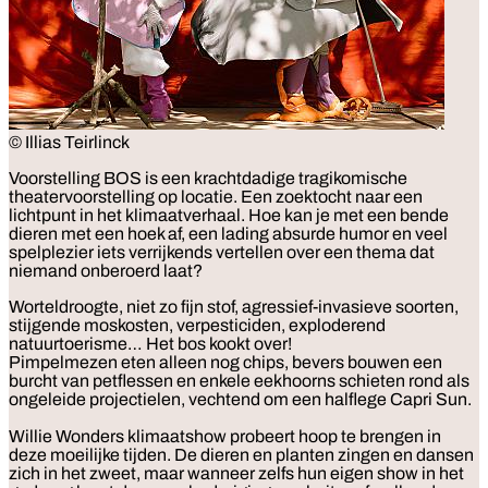
© Illias Teirlinck
Voorstelling
BOS is een krachtdadige tragikomische
theatervoorstelling op locatie. Een zoektocht naar een
lichtpunt in het klimaatverhaal. Hoe kan je met een bende
dieren met een hoek af, een lading absurde humor en veel
spelplezier iets verrijkends vertellen over een thema dat
niemand onberoerd laat?
Worteldroogte, niet zo fijn stof, agressief-invasieve soorten,
stijgende moskosten, verpesticiden, exploderend
natuurtoerisme… Het bos kookt over!
Pimpelmezen eten alleen nog chips, bevers bouwen een
burcht van petflessen en enkele eekhoorns schieten rond als
ongeleide projectielen, vechtend om een halflege Capri Sun.
Willie Wonders klimaatshow probeert hoop te brengen in
deze moeilijke tijden. De dieren en planten zingen en dansen
zich in het zweet, maar wanneer zelfs hun eigen show in het