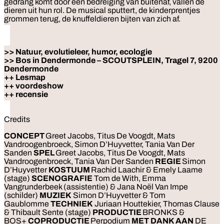
gedrang komt door een bedreiging van buitenaf, vallen de
dieren uit hun rol. De musical sputtert, de kinderprentjes
grommen terug, de knuffeldieren bijten van zich af.
>> Natuur, evolutieleer, humor, ecologie
>> Bos in Dendermonde – SCOUTSPLEIN, Tragel 7, 9200
Dendermonde
++ Lesmap
++ voordeshow
++ recensie
Credits
CONCEPT
Greet Jacobs, Titus De Voogdt, Mats
Vandroogenbroeck, Simon D’Huyvetter, Tania Van Der
Sanden
SPEL
Greet Jacobs, Titus De Voogdt, Mats
Vandroogenbroeck, Tania Van Der Sanden
REGIE
Simon
D’Huyvetter
KOSTUUM
Rachid Laachir & Emely Laame
(stage)
SCENOGRAFIE
Tom de With, Emma
Vangrunderbeek (assistentie) & Jana Noël Van Impe
(schilder)
MUZIEK
Simon D’Huyvetter & Tom
Gaublomme
TECHNIEK
Juriaan Houttekier, Thomas Clause
& Thibault Sente (stage)
PRODUCTIE
BRONKS &
BOS+
COPRODUCTIE
Perpodium
MET DANK AAN
DE