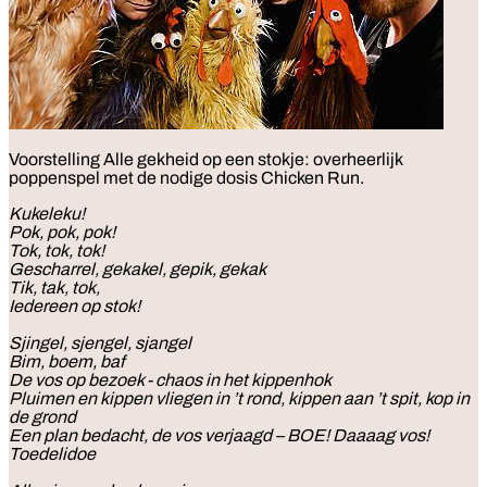
Voorstelling
Alle gekheid op een stokje: overheerlijk
poppenspel met de nodige dosis Chicken Run.
Kukeleku!
Pok, pok, pok!
Tok, tok, tok!
Gescharrel, gekakel, gepik, gekak
Tik, tak, tok,
Iedereen op stok!
Sjingel, sjengel, sjangel
Bim, boem, baf
De vos op bezoek - chaos in het kippenhok
Pluimen en kippen vliegen in ’t rond, kippen aan ’t spit, kop in
de grond
Een plan bedacht, de vos verjaagd – BOE! Daaaag vos!
Toedelidoe