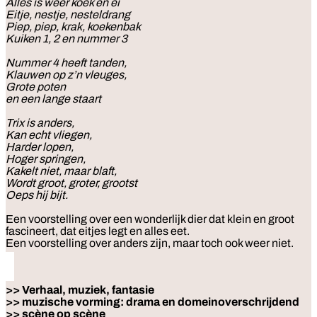
Alles is weer koek en ei
Eitje, nestje, nesteldrang
Piep, piep, krak, koekenbak
Kuiken 1, 2 en nummer 3
Nummer 4 heeft tanden,
Klauwen op z’n vleuges,
Grote poten
en een lange staart
Trix is anders,
Kan echt vliegen,
Harder lopen,
Hoger springen,
Kakelt niet, maar blaft,
Wordt groot, groter, grootst
Oeps hij bijt.
Een voorstelling over een wonderlijk dier dat klein en groot
fascineert, dat eitjes legt en alles eet.
Een voorstelling over anders zijn, maar toch ook weer niet.
>> Verhaal, muziek, fantasie
>> muzische vorming: drama en domeinoverschrijdend
>> scène op scène