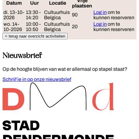
Vrije
Datum
Uur
Locatie
Reserveer
plaatsen
di. 13-10-
13:30 -
Cultuurhuis
Log in
om te
90
2026
14:20
Belgica
kunnen reserveren
wo. 14-
10:00 -
Cultuurhuis
Log in
om te
20
10-2026
10:50
Belgica
kunnen reserveren
< terug naar overzicht activiteiten
Nieuwsbrief
Op de hoogte blijven van wat er allemaal op stapel staat?
Schrijf je in op onze nieuwsbrief
Footer