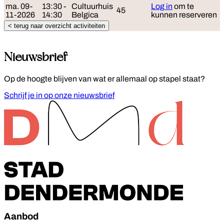
ma. 09-
13:30 -
Cultuurhuis
Log in
om te
45
11-2026
14:30
Belgica
kunnen reserveren
< terug naar overzicht activiteiten
Nieuwsbrief
Op de hoogte blijven van wat er allemaal op stapel staat?
Schrijf je in op onze nieuwsbrief
Footer
Aanbod