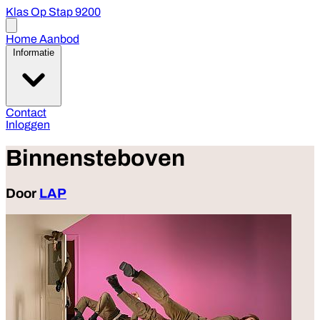
Klas Op Stap 9200
Open
menu
Home
Aanbod
Informatie
Contact
Inloggen
Binnensteboven
Door
LAP