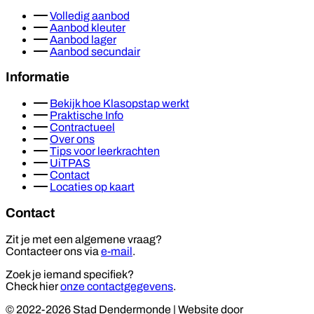
Volledig aanbod
Aanbod kleuter
Aanbod lager
Aanbod secundair
Informatie
Bekijk hoe Klasopstap werkt
Praktische Info
Contractueel
Over ons
Tips voor leerkrachten
UiTPAS
Contact
Locaties op kaart
Contact
Zit je met een algemene vraag?
Contacteer ons via
e-mail
.
Zoek je iemand specifiek?
Check hier
onze contactgegevens
.
© 2022-2026 Stad Dendermonde
|
Website door