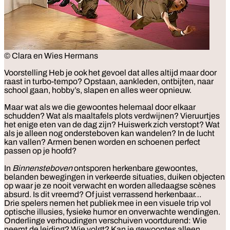
© Clara en Wies Hermans
Voorstelling
Heb je ook het gevoel dat alles altijd maar door
raast in turbo-tempo? Opstaan, aankleden, ontbijten, naar
school gaan, hobby’s, slapen en alles weer opnieuw.
Maar wat als we die gewoontes helemaal door elkaar
schudden? Wat als maaltafels plots verdwijnen? Vieruurtjes
het enige eten van de dag zijn? Huiswerk zich verstopt? Wat
als je alleen nog ondersteboven kan wandelen? In de lucht
kan vallen? Armen benen worden en schoenen perfect
passen op je hoofd?
In
Binnensteboven
ontsporen herkenbare gewoontes,
belanden bewegingen in verkeerde situaties, duiken objecten
op waar je ze nooit verwacht en worden alledaagse scènes
absurd. Is dit vreemd? Of juist verrassend herkenbaar…
Drie spelers nemen het publiek mee in een visuele trip vol
optische illusies, fysieke humor en onverwachte wendingen.
Onderlinge verhoudingen verschuiven voortdurend: Wie
neemt de leiding? Wie volgt? Kan je gewoontes alleen