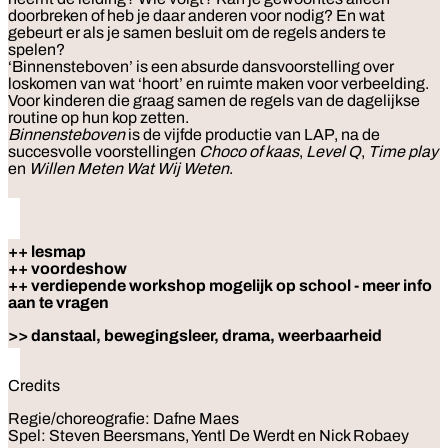
doorbreken of heb je daar anderen voor nodig? En wat
gebeurt er als je samen besluit om de regels anders te
spelen?
‘Binnensteboven’ is een absurde dansvoorstelling over
loskomen van wat ‘hoort’ en ruimte maken voor verbeelding.
Voor kinderen die graag samen de regels van de dagelijkse
routine op hun kop zetten.
Binnensteboven
is de vijfde productie van LAP, na de
succesvolle voorstellingen
Choco of kaas
,
Level Q
,
Time play
en
Willen Meten
Wat Wij Weten
.
++ lesmap
++ voordeshow
++ verdiepende workshop mogelijk op school - meer info
aan te vragen
>> danstaal, bewegingsleer, drama, weerbaarheid
Credits
Regie/choreografie: Dafne Maes
Spel: Steven Beersmans, Yentl De Werdt en Nick Robaey