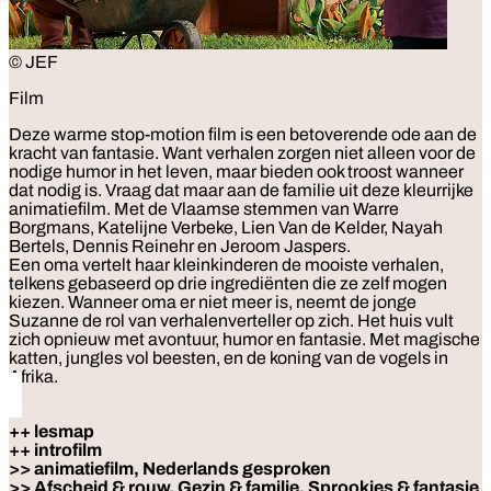
© JEF
Film
Deze warme stop-motion film is een betoverende ode aan de
kracht van fantasie. Want verhalen zorgen niet alleen voor de
nodige humor in het leven, maar bieden ook troost wanneer
dat nodig is. Vraag dat maar aan de familie uit deze kleurrijke
animatiefilm. Met de Vlaamse stemmen van Warre
Borgmans, Katelijne Verbeke, Lien Van de Kelder, Nayah
Bertels, Dennis Reinehr en Jeroom Jaspers.
Een oma vertelt haar kleinkinderen de mooiste verhalen,
telkens gebaseerd op drie ingrediënten die ze zelf mogen
kiezen. Wanneer oma er niet meer is, neemt de jonge
Suzanne de rol van verhalenverteller op zich. Het huis vult
zich opnieuw met avontuur, humor en fantasie. Met magische
katten, jungles vol beesten, en de koning van de vogels in
Afrika.
++ lesmap
++ introfilm
>> animatiefilm, Nederlands gesproken
>> Afscheid & rouw, Gezin & familie, Sprookjes & fantasie