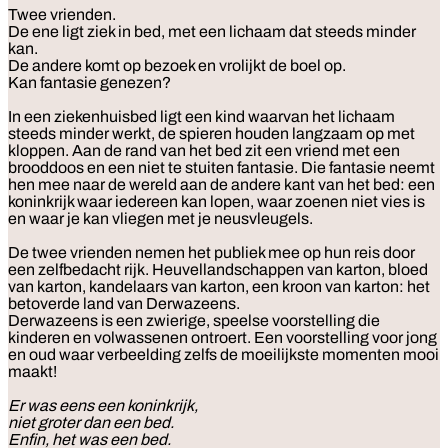
Twee vrienden.
De ene ligt ziek in bed, met een lichaam dat steeds minder
kan.
De andere komt op bezoek en vrolijkt de boel op.
Kan fantasie genezen?
In een ziekenhuisbed ligt een kind waarvan het lichaam
steeds minder werkt, de spieren houden langzaam op met
kloppen. Aan de rand van het bed zit een vriend met een
brooddoos en een niet te stuiten fantasie. Die fantasie neemt
hen mee naar de wereld aan de andere kant van het bed: een
koninkrijk waar iedereen kan lopen, waar zoenen niet vies is
en waar je kan vliegen met je neusvleugels.
De twee vrienden nemen het publiek mee op hun reis door
een zelfbedacht rijk. Heuvellandschappen van karton, bloed
van karton, kandelaars van karton, een kroon van karton: het
betoverde land van Derwazeens.
Derwazeens is een zwierige, speelse voorstelling die
kinderen en volwassenen ontroert. Een voorstelling voor jong
en oud waar verbeelding zelfs de moeilijkste momenten mooi
maakt!
Er was eens een koninkrijk,
niet groter dan een bed.
Enfin, het was een bed.