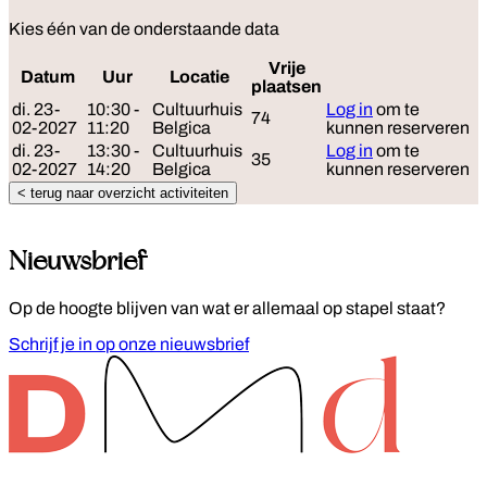
Kies één van de onderstaande data
Vrije
Datum
Uur
Locatie
Reserveer
plaatsen
di. 23-
10:30 -
Cultuurhuis
Log in
om te
74
02-2027
11:20
Belgica
kunnen reserveren
di. 23-
13:30 -
Cultuurhuis
Log in
om te
35
02-2027
14:20
Belgica
kunnen reserveren
< terug naar overzicht activiteiten
Nieuwsbrief
Op de hoogte blijven van wat er allemaal op stapel staat?
Schrijf je in op onze nieuwsbrief
Footer