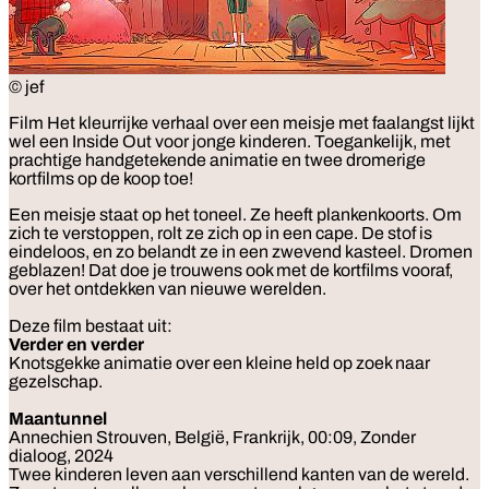
© jef
Film
Het kleurrijke verhaal over een meisje met faalangst lijkt
wel een Inside Out voor jonge kinderen. Toegankelijk, met
prachtige handgetekende animatie en twee dromerige
kortfilms op de koop toe!
Een meisje staat op het toneel. Ze heeft plankenkoorts. Om
zich te verstoppen, rolt ze zich op in een cape. De stof is
eindeloos, en zo belandt ze in een zwevend kasteel. Dromen
geblazen! Dat doe je trouwens ook met de kortfilms vooraf,
over het ontdekken van nieuwe werelden.
Deze film bestaat uit:
Verder en verder
Knotsgekke animatie over een kleine held op zoek naar
gezelschap.
Maantunnel
Annechien Strouven, België, Frankrijk, 00:09, Zonder
dialoog, 2024
Twee kinderen leven aan verschillend kanten van de wereld.