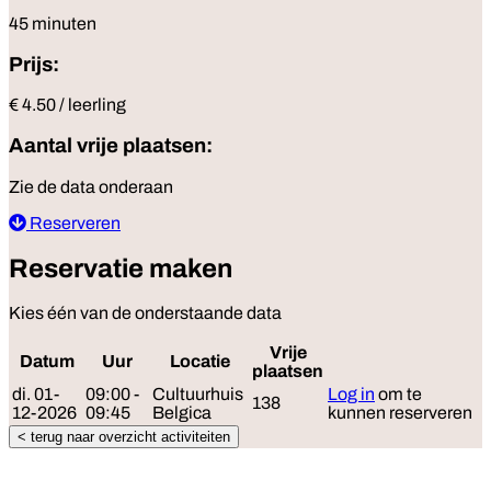
45 minuten
Prijs:
€ 4.50 / leerling
Aantal vrije plaatsen:
Zie de data onderaan
Reserveren
Reservatie maken
Kies één van de onderstaande data
Vrije
Datum
Uur
Locatie
Reserveer
plaatsen
di. 01-
09:00 -
Cultuurhuis
Log in
om te
138
12-2026
09:45
Belgica
kunnen reserveren
< terug naar overzicht activiteiten