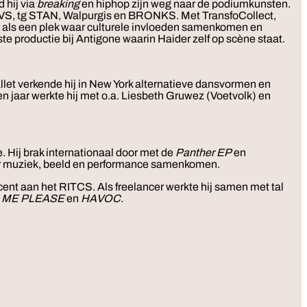
 hij via
breaking
en hiphop zijn weg naar de podiumkunsten.
 KVS, tg STAN, Walpurgis en BRONKS. Met TransfoCollect,
er als een plek waar culturele invloeden samenkomen en
ste productie bij Antigone waarin Haider zelf op scène staat.
allet verkende hij in New York alternatieve dansvormen en
tien jaar werkte hij met o.a. Liesbeth Gruwez (Voetvolk) en
. Hij brak internationaal door met de
Panther EP
en
r muziek, beeld en performance samenkomen.
docent aan het RITCS. Als freelancer werkte hij samen met tal
 ME PLEASE
en
HAVOC
.