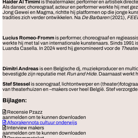
Haider Al Timimi
is theatermaker, performer en artistiek dire
Als danser, choreograaf, acteur en performer werkte hij met
Jong Gewei en Magma, richtte hij platformen op die jonge kun
tradities zich verder ontwikkelen. Na
De Barbaren
(2021),
FEE
Lucius Romeo-Fromm
is performer, choreograaf en regieassi
werkte hij met tal van internationale kunstenaars. Sinds 1991 is 
Luanda Casella. In 2024 werd hij genomineerd voor de
Theater
Dimitri Andreas
is een Belgische dj, muziekproducer en multid
bevestigde zijn reputatie met
Run and Hide
. Daarnaast werkt 
Stef Stessel
is scenograaf, lichtontwerper en (theater)fotograa
van theaterhuizen en –makers over heel België. Stef verzorgde 
Bijlagen:
Recensie Pzazz
aanmelden om te kunnen downloaden
Afsprakennota cultuur onderwijs
Interview makers
aanmelden om te kunnen downloaden