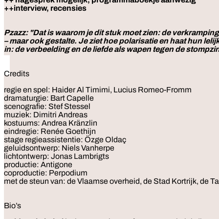
++interview, recensies
Pzazz: "Dat is waarom je dit stuk moet zien: de verkramping
– maar ook gestalte. Je ziet hoe polarisatie en haat hun le
in: de verbeelding en de liefde als wapen tegen de stompz
Credits
regie en spel: Haider Al Timimi, Lucius Romeo-Fromm
dramaturgie: Bart Capelle
scenografie: Stef Stessel
muziek: Dimitri Andreas
kostuums: Andrea Kränzlin
eindregie: Renée Goethijn
stage regieassistentie: Özge Oldaç
geluidsontwerp: Niels Vanherpe
lichtontwerp: Jonas Lambrigts
productie: Antigone
coproductie: Perpodium
met de steun van: de Vlaamse overheid, de Stad Kortrijk, de Ta
Bio’s