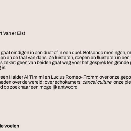
t Van er Elst
gaat eindigen in een duet of in een duel. Botsende meningen, mi
n en de taal van dans. Ze luisteren, roepen en fluisteren in ee
 is zeker: geen van beiden gaat weg voor het gesprek ten gronde 
 is.
ussen Haider Al Timimi en Lucius Romeo- Fromm over onze gepola
heden over de wereld: over echokamers,
cancel culture
, onze pl
nd op zoek naar een mogelijk antwoord.
ie voelen