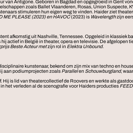
cteur van Antigone. Geboren in Bagdad en opgegroeid in Gent vond
 gezelschappen zoals Ballet Vlaanderen, Rosas, Union Suspecte,
stenaars stimuleren hun eigen weg te vinden. Haider ziet theat
D ME PLEASE (2023) en HAVOC
(2023) is
Wavelength
zijn eer
stent afkomstig uit Nashville, Tennessee. Opgeleid in klassiek b
hij actief in België in theater, opera en televisie. De afgelopen 
prijs Beste Acteur met
zijn rol in
Elektra Unbound.
isciplinaire kunstenaar, bekend om zijn mix van techno en house
hij aan podiumprojecten zoals
Parallel
en
Schouwburgland
, waa
f. Hij is lid van theatercollectief de Roovers en werkte als gast
in het verleden al de scenografie voor Haiders producties
FEED