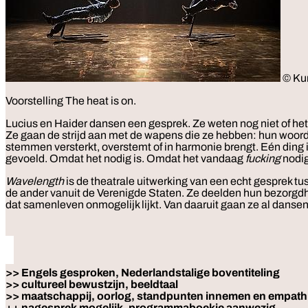
© Kur
Voorstelling
The heat is on.
Lucius en Haider dansen een gesprek. Ze weten nog niet of het 
Ze gaan de strijd aan met de wapens die ze hebben: hun woorde
stemmen versterkt, overstemt of in harmonie brengt. Eén ding
gevoeld. Omdat het nodig is. Omdat het vandaag
fucking
nodig
Wavelength
is de theatrale uitwerking van een echt gesprek t
de ander vanuit de Verenigde Staten. Ze deelden hun bezorgd
dat samenleven onmogelijk lijkt. Van daaruit gaan ze al danse
>> Engels gesproken, Nederlandstalige boventiteling
>> cultureel bewustzijn, beeldtaal
>> maatschappij, oorlog, standpunten innemen en empath
++ nagesprek mogelijk, programmaboekje aanwezig