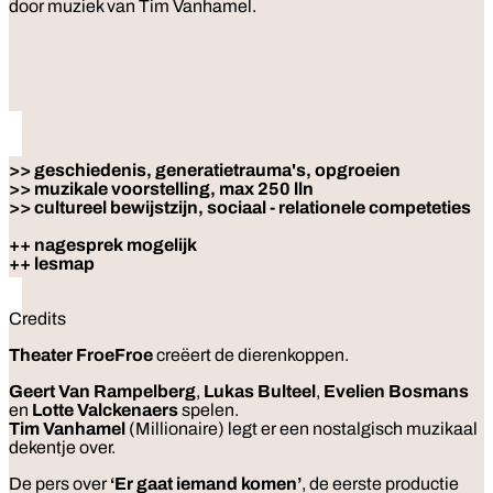
door muziek van Tim Vanhamel.
>> geschiedenis, generatietrauma's, opgroeien
>> muzikale voorstelling, max 250 lln
>> cultureel bewijstzijn, sociaal - relationele competeties
++ nagesprek mogelijk
++ lesmap
Credits
Theater FroeFroe
creëert de dierenkoppen.
Geert Van Rampelberg
,
Lukas Bulteel
,
Evelien Bosmans
en
Lotte Valckenaers
spelen.
Tim Vanhamel
(Millionaire) legt er een nostalgisch muzikaal
dekentje over.
De pers over
‘Er gaat iemand komen’
, de eerste productie