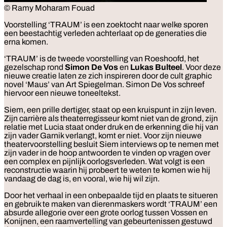
© Ramy Moharam Fouad
Voorstelling
‘TRAUM’ is een zoektocht naar welke sporen
een beestachtig verleden achterlaat op de generaties die
erna komen.
‘TRAUM’ is de tweede voorstelling van Roeshoofd, het
gezelschap rond
Simon De Vos
en
Lukas
Bulteel
. Voor deze
nieuwe creatie laten ze zich inspireren door de cult graphic
novel ‘Maus’ van Art Spiegelman. Simon De Vos schreef
hiervoor een nieuwe toneeltekst.
Siem, een prille dertiger, staat op een kruispunt in zijn leven.
Zijn carrière als theaterregisseur komt niet van de grond, zijn
relatie met Lucia staat onder druk en de erkenning die hij van
zijn vader Garnik verlangt, komt er niet. Voor zijn nieuwe
theatervoorstelling besluit Siem interviews op te nemen met
zijn vader in de hoop antwoorden te vinden op vragen over
een complex en pijnlijk oorlogsverleden. Wat volgt is een
reconstructie waarin hij probeert te weten te komen wie hij
vandaag de dag is, en vooral, wie hij wil zijn.
Door het verhaal in een onbepaalde tijd en plaats te situeren
en gebruik te maken van dierenmaskers wordt ‘TRAUM’ een
absurde allegorie over een grote oorlog tussen Vossen en
Konijnen, een raamvertelling van gebeurtenissen gestuwd