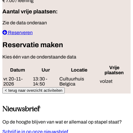
€ 7.00 / leerling
Aantal vrije plaatsen:
Zie de data onderaan
Reserveren
Reservatie maken
Kies één van de onderstaande data
Vrije
Datum
Uur
Locatie
R
plaatsen
vr. 20-11-
13:30 -
Cultuurhuis
volzet
2026
14:50
Belgica
< terug naar overzicht activiteiten
Nieuwsbrief
Op de hoogte blijven van wat er allemaal op stapel staat?
Schrijf je in op onze nieuwsbrief