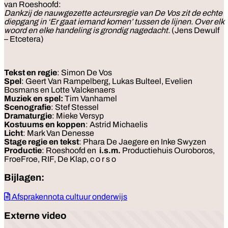
van Roeshoofd:
Dankzij de nauwgezette acteursregie van De Vos zit de echte
diepgang in ‘Er gaat iemand komen’ tussen de lijnen. Over elk
woord en elke handeling is grondig nagedacht.
(Jens Dewulf
– Etcetera)
Tekst en regie
: Simon De Vos
Spel
: Geert Van Rampelberg, Lukas Bulteel, Evelien
Bosmans en Lotte Valckenaers
Muziek
en
spel:
Tim Vanhamel
Scenografie
: Stef Stessel
Dramaturgie
: Mieke Versyp
Kostuums
en
koppen
: Astrid Michaelis
Licht
: Mark Van Denesse
Stage
regie
en
tekst
: Phara De Jaegere en Inke Swyzen
Productie
: Roeshoofd en
i.s.m.
Productiehuis Ouroboros,
FroeFroe, RIF, De Klap, c o r s o
Bijlagen:
Afsprakennota cultuur onderwijs
Externe video