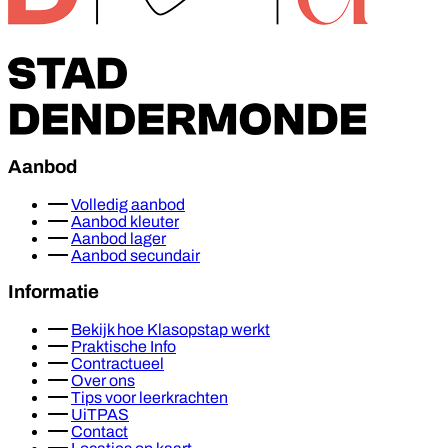
Aanbod
Volledig aanbod
Aanbod kleuter
Aanbod lager
Aanbod secundair
Informatie
Bekijk hoe Klasopstap werkt
Praktische Info
Contractueel
Over ons
Tips voor leerkrachten
UiTPAS
Contact