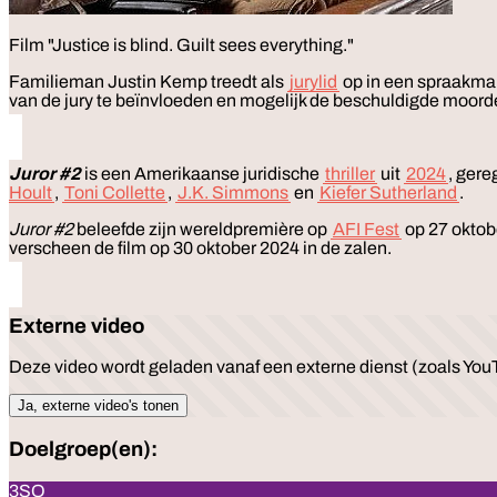
Film
"Justice is blind. Guilt sees everything."
Familieman Justin Kemp treedt als
jurylid
op in een spraakmak
van de jury te beïnvloeden en mogelijk de beschuldigde moordena
Juror #2
is een Amerikaanse juridische
thriller
uit
2024
, gere
Hoult
,
Toni Collette
,
J.K. Simmons
en
Kiefer Sutherland
.
Juror #2
beleefde zijn wereldpremière op
AFI Fest
op 27 oktob
verscheen de film op 30 oktober 2024 in de zalen.
Externe video
Deze video wordt geladen vanaf een externe dienst (zoals YouT
Ja, externe video's tonen
Doelgroep(en):
3SO