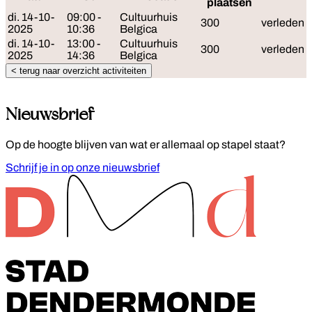
Rese
plaatsen
di. 14-10-
09:00 -
Cultuurhuis
300
verleden
2025
10:36
Belgica
di. 14-10-
13:00 -
Cultuurhuis
300
verleden
2025
14:36
Belgica
< terug naar overzicht activiteiten
Nieuwsbrief
Op de hoogte blijven van wat er allemaal op stapel staat?
Schrijf je in op onze nieuwsbrief
Footer