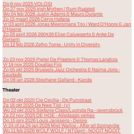
Do 6 nov 2025 VOLOSI
Do 27 nov 2025 Irish Mythen / Rum Ragged
Wo 04 feb 2026 Justin Adams & Mauro Durante
Zo 15 maart 2026 Cerys Hafana
Vr 03 april 2026 Jonas Meersmans Trio / Ward D'Hoore & Jan
D'Haene
Zo 26 april 2026 260426 Elise Caluwaerts & Anke De
Gersem
Do 12 feb 2026 Zefiro Torna - Unity in Diversity
Zo 23 nov 2025 Pieter De Praetere & Thomas Langlois
Vr 14 nov 2025 Douglas Firs
Zo 05 okt 2025 Brussels Jazz Orchestra & Naima Joris -
Saudade
Do 08 jan 2026 Stephane Galland - Kanda
Theater
Do 02 okt 2025 Cie Cecilia - De Puinstraat
Za 18 okt 2025 De Nwe Tijd - (v)
Wo 22 okt 2025 Stefanie Claes/Lucinda Ra - ravensbrück
Za 22 nov 2025 DE HOE - Alledaags verlies
Do 15 jani 2026 Louis Janssens - Desire
Vr 24 of za 24 jan 2026 Miet Warlop - After all Springville
Wo 11 feb 2026 WOLF WOLF / NTGent - NOOIT NOOIT