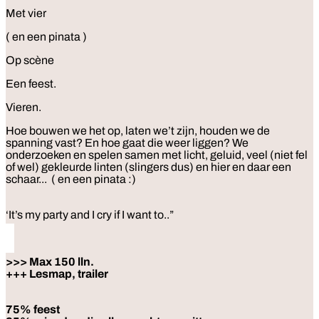
Met vier
( en een pinata )
Op scène
Een feest.
Vieren.
Hoe bouwen we het op, laten we’t zijn, houden we de
spanning vast? En hoe gaat die weer liggen? We
onderzoeken en spelen samen met licht, geluid, veel (niet fel
of wel) gekleurde linten (slingers dus) en hier en daar een
schaar... ( en een pinata :)
‘It’s my party and I cry if I want to..”
>>> Max 150 lln.
+++ Lesmap, trailer
75% feest